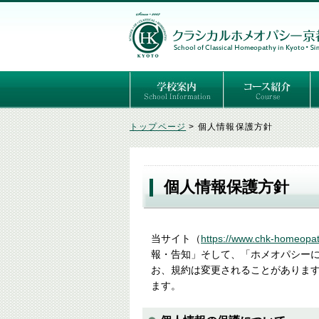
ごあいさつ
３つの基本理念
講師紹介
国際セミナー
ある日の学校生活（写真）
推薦者の声
よくあるご質問
予定表
はじめてのホメオパ
セルフケアコース
専門コース（4年制
専門コース（通信）
専門コース編入制度
トップページ
>
個人情報保護方針
個人情報保護方針
当サイト（
https://www.chk-homeopat
報・告知」そして、「ホメオパシー
お、規約は変更されることがありま
ます。