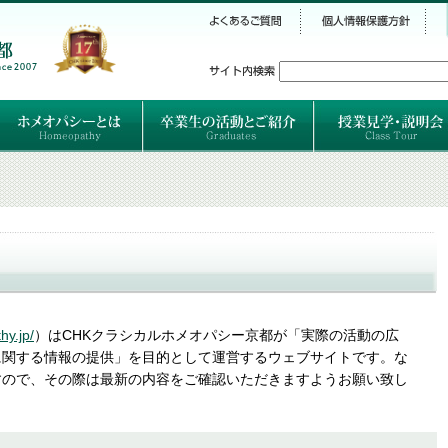
シー
）
ホメオパシーとは
クラシカルホメオパシーとは
オルガノンとは
ハーネマンの人生
ハーネマン以後のホメオパス
レメディの使い方ABC
卒業生のご紹介
卒業生の活動
hy.jp/
）はCHKクラシカルホメオパシー京都が「実際の活動の広
に関する情報の提供」を目的として運営するウェブサイトです。な
すので、その際は最新の内容をご確認いただきますようお願い致し