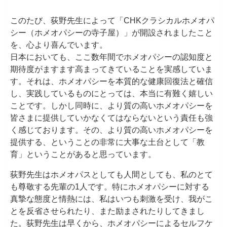
このたび、荻野先生によって「CHKクラシカルホメオパ
シー（ホメオパシーの寺子屋）」が開設されましたこと
を、心より喜んでいます。
日本においても、ここ数年間でホメオパシーの認知度と
期待度がますます高まってきていることを実感していま
す。それは、ホメオパシーを本質的な健康回復法と確信
し、実践しているものにとっては、本当に有難く嬉しい
ことです。しかし同時に、より質の高いホメオパシーを
皆さまに提供していかなくてはならないという責任も強
く感じております。その、より質の高いホメオパシーを
提供する、ということの非常に大事な土台として「教
育」ということがあると思っています。
荻野先生はホメオパスとしても人間としても、私のとて
も尊敬する先輩の1人です。特にホメオパシーに対する
真摯な態度と情熱には、私はいつも刺激を受け、我がこ
とを反省させられたり、また励まされたりしてきまし
た。荻野先生は早くから、ホメオパシーによるセルフケ