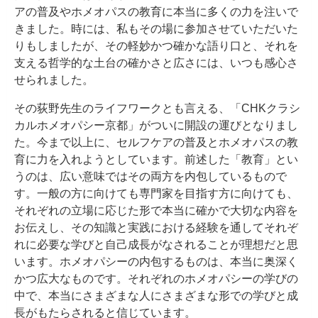
アの普及やホメオパスの教育に本当に多くの力を注いで
きました。時には、私もその場に参加させていただいた
りもしましたが、その軽妙かつ確かな語り口と、それを
支える哲学的な土台の確かさと広さには、いつも感心さ
せられました。
その荻野先生のライフワークとも言える、「CHKクラシ
カルホメオパシー京都」がついに開設の運びとなりまし
た。今まで以上に、セルフケアの普及とホメオパスの教
育に力を入れようとしています。前述した「教育」とい
うのは、広い意味ではその両方を内包しているもので
す。一般の方に向けても専門家を目指す方に向けても、
それぞれの立場に応じた形で本当に確かで大切な内容を
お伝えし、その知識と実践における経験を通してそれぞ
れに必要な学びと自己成長がなされることが理想だと思
います。ホメオパシーの内包するものは、本当に奥深く
かつ広大なものです。それぞれのホメオパシーの学びの
中で、本当にさまざまな人にさまざまな形での学びと成
長がもたらされると信じています。