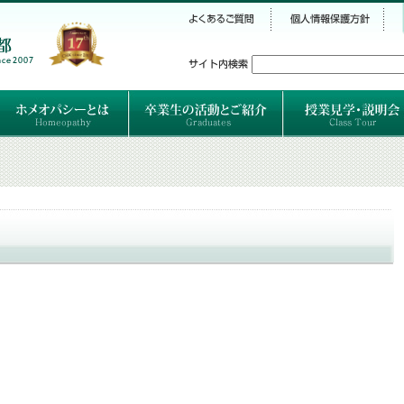
シー
）
ホメオパシーとは
クラシカルホメオパシーとは
オルガノンとは
ハーネマンの人生
ハーネマン以後のホメオパス
レメディの使い方ABC
卒業生のご紹介
卒業生の活動