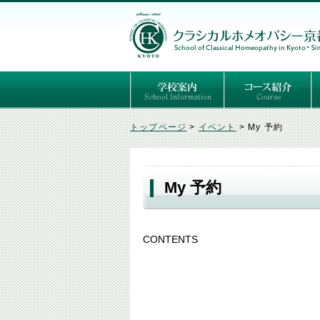
ごあいさつ
３つの基本理念
講師紹介
国際セミナー
ある日の学校生活（写真）
推薦者の声
よくあるご質問
予定表
はじめてのホメオパ
セルフケアコース
専門コース（4年制
専門コース（通信）
専門コース編入制度
トップページ
>
イベント
>
My 予約
My 予約
CONTENTS