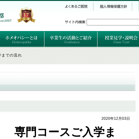
シー
）
ホメオパシーとは
クラシカルホメオパシーとは
オルガノンとは
ハーネマンの人生
ハーネマン以後のホメオパス
レメディの使い方ABC
卒業生のご紹介
卒業生の活動
学までの流れ
2020年12月03日
専門コースご入学ま