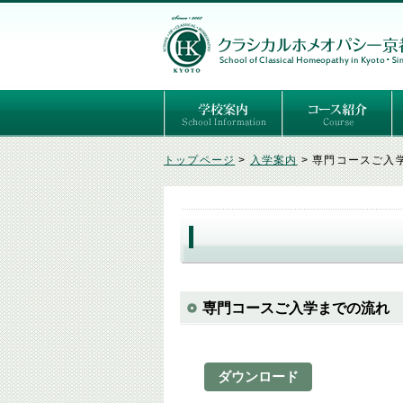
ごあいさつ
３つの基本理念
講師紹介
国際セミナー
ある日の学校生活（写真）
推薦者の声
よくあるご質問
予定表
はじめてのホメオパ
セルフケアコース
専門コース（4年制
専門コース（通信）
専門コース編入制度
トップページ
>
入学案内
>
専門コースご入
専門コースご入学までの流れ
ダウンロード