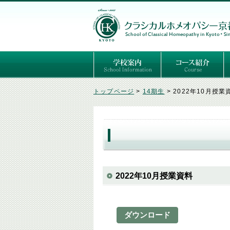
ごあいさつ
３つの基本理念
講師紹介
国際セミナー
ある日の学校生活（写真）
推薦者の声
よくあるご質問
予定表
はじめてのホメオパ
セルフケアコース
専門コース（4年制
専門コース（通信）
専門コース編入制度
トップページ
>
14期生
>
2022年10月授業
2022年10月授業資料
ダウンロード