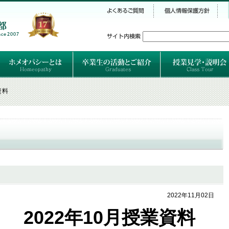
シー
）
ホメオパシーとは
クラシカルホメオパシーとは
オルガノンとは
ハーネマンの人生
ハーネマン以後のホメオパス
レメディの使い方ABC
卒業生のご紹介
卒業生の活動
資料
2022年11月02日
2022年10月授業資料