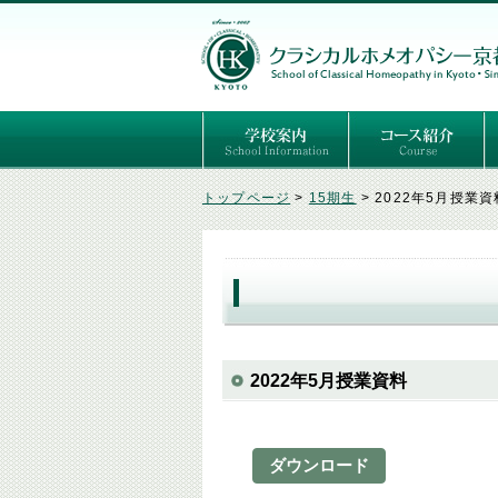
ごあいさつ
３つの基本理念
講師紹介
国際セミナー
ある日の学校生活（写真）
推薦者の声
よくあるご質問
予定表
はじめてのホメオパ
セルフケアコース
専門コース（4年制
専門コース（通信）
専門コース編入制度
トップページ
>
15期生
>
2022年5月授業資
2022年5月授業資料
ダウンロード