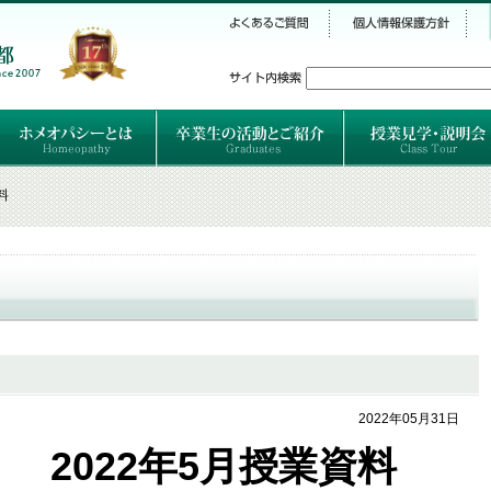
シー
）
ホメオパシーとは
クラシカルホメオパシーとは
オルガノンとは
ハーネマンの人生
ハーネマン以後のホメオパス
レメディの使い方ABC
卒業生のご紹介
卒業生の活動
料
2022年05月31日
2022年5月授業資料