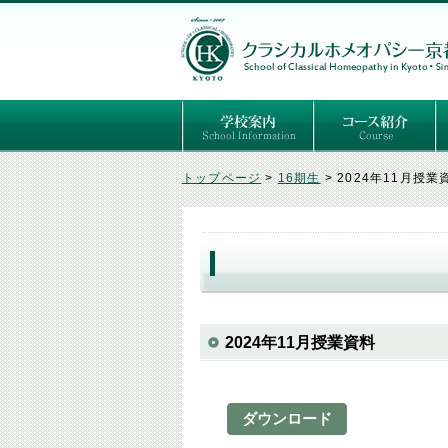
ごあいさつ
３つの基本理念
講師紹介
国際セミナー
ある日の学校生活（写真）
推薦者の声
よくあるご質問
予定表
はじめてのホメオパ
セルフケアコース
専門コース（4年制
専門コース（通信）
専門コース編入制度
トップページ
>
16期生
>
2024年11月授業
2024年11月授業資料
ダウンロード