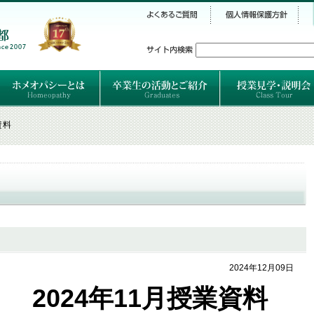
シー
）
ホメオパシーとは
クラシカルホメオパシーとは
オルガノンとは
ハーネマンの人生
ハーネマン以後のホメオパス
レメディの使い方ABC
卒業生のご紹介
卒業生の活動
資料
2024年12月09日
2024年11月授業資料