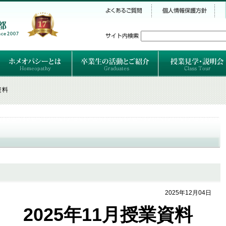
シー
）
ホメオパシーとは
クラシカルホメオパシーとは
オルガノンとは
ハーネマンの人生
ハーネマン以後のホメオパス
レメディの使い方ABC
卒業生のご紹介
卒業生の活動
資料
2025年12月04日
2025年11月授業資料