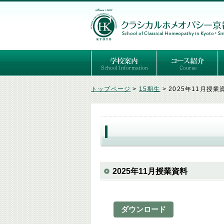
ごあいさつ
３つの基本理念
講師紹介
国際セミナー
ある日の学校生活（写真）
推薦者の声
よくあるご質問
予定表
はじめてのホメオパ
セルフケアコース
専門コース（4年制
専門コース（通信）
専門コース編入制度
トップページ
>
15期生
>
2025年11月授業
2025年11月授業資料
ダウンロード