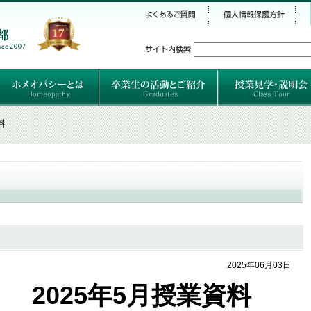
シー
）
ホメオパシーとは
クラシカルホメオパシーとは
オルガノンとは
ハーネマンの人生
ハーネマン以後のホメオパス
レメディの使い方ABC
卒業生のご紹介
卒業生の活動
料
2025年06月03日
2025年5月授業資料