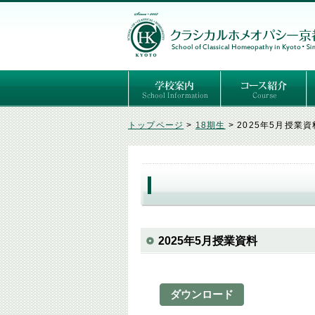
ごあいさつ
３つの基本理念
講師紹介
国際セミナー
ある日の学校生活（写真）
推薦者の声
よくあるご質問
予定表
はじめてのホメオパ
セルフケアコース
専門コース（4年制
専門コース（通信）
専門コース編入制度
トップページ
>
18期生
>
2025年5月授業資
2025年5月授業資料
ダウンロード