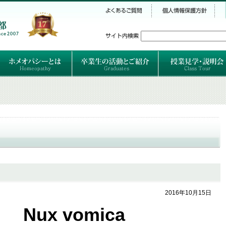
シー
）
ホメオパシーとは
クラシカルホメオパシーとは
オルガノンとは
ハーネマンの人生
ハーネマン以後のホメオパス
レメディの使い方ABC
卒業生のご紹介
卒業生の活動
a
2016年10月15日
Nux vomica