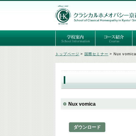
ごあいさつ
３つの基本理念
講師紹介
国際セミナー
ある日の学校生活（写真）
推薦者の声
よくあるご質問
予定表
はじめてのホメオパ
セルフケアコース
専門コース（4年制
専門コース（通信）
専門コース編入制度
トップページ
>
国際セミナー
>
Nux vomic
Nux vomica
ダウンロード