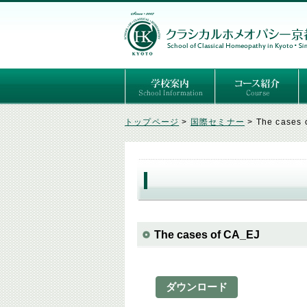
ごあいさつ
３つの基本理念
講師紹介
国際セミナー
ある日の学校生活（写真）
推薦者の声
よくあるご質問
予定表
はじめてのホメオパ
セルフケアコース
専門コース（4年制
専門コース（通信）
専門コース編入制度
トップページ
>
国際セミナー
>
The cases 
The cases of CA_EJ
ダウンロード