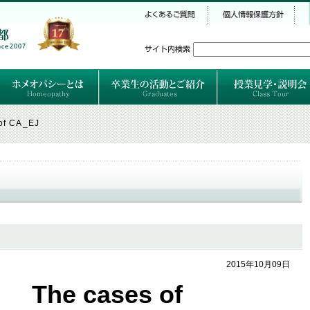
シー
）
ホメオパシーとは
クラシカルホメオパシーとは
オルガノンとは
ハーネマンの人生
ハーネマン以後のホメオパス
レメディの使い方ABC
卒業生のご紹介
卒業生の活動
of CA_EJ
2015年10月09日
The cases of