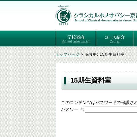
ごあいさつ
３つの基本理念
講師紹介
国際セミナー
ある日の学校生活（写真）
推薦者の声
よくあるご質問
予定表
はじめてのホメオパ
セルフケアコース
専門コース（4年制
専門コース（通信）
専門コース編入制度
トップページ
>
保護中: 15期生資料室
15期生資料室
このコンテンツはパスワードで保護さ
パスワード: