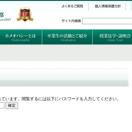
シー
）
ホメオパシーとは
クラシカルホメオパシーとは
オルガノンとは
ハーネマンの人生
ハーネマン以後のホメオパス
レメディの使い方ABC
卒業生のご紹介
卒業生の活動
れています。閲覧するには以下にパスワードを入力してください。