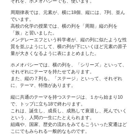
それを、ホメオパシーでも、使います。
周期律表では、元素が、横に18個、縦には、7列、並ん
でいます。
高校の化学の授業では、横の列を「周期」縦の列を
「族」と習いました。
メンデレーエフという科学者が、縦の列に似たような性
質を並ぶようにして、横の列が下にいくほど元素の原子
量が大きくなるように表にまとめました。
ホメオパシーでは、横の列を、「シリーズ」といって、
それぞれにテーマを持たせてあります。
また、縦の７列も、「ステージ」といって、それぞれ
に、テーマ、特徴があります。
縦に共通のテーマを持つステージは、１から始まり10
で、トップに立ち18で終わります。
これは、誕生し、成長し、成熟して衰退し、死んでいく
という、人間の一生にたとえられます。
組織や、国家、歴史の流れをみてもこういった変遷はど
こにでもみられる一般的なものです。