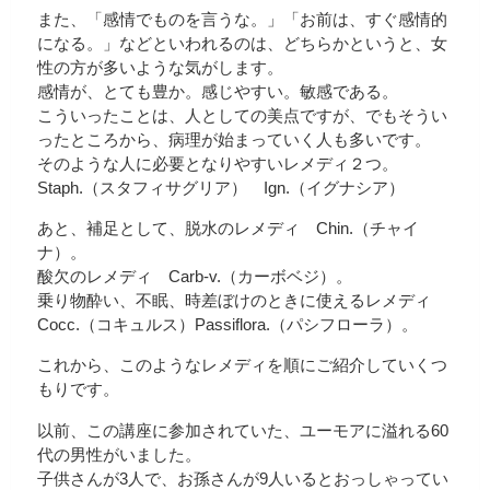
また、「感情でものを言うな。」「お前は、すぐ感情的
になる。」などといわれるのは、どちらかというと、女
性の方が多いような気がします。
感情が、とても豊か。感じやすい。敏感である。
こういったことは、人としての美点ですが、でもそうい
ったところから、病理が始まっていく人も多いです。
そのような人に必要となりやすいレメディ２つ。
Staph.（スタフィサグリア） Ign.（イグナシア）
あと、補足として、脱水のレメディ Chin.（チャイ
ナ）。
酸欠のレメディ Carb-v.（カーボベジ）。
乗り物酔い、不眠、時差ぼけのときに使えるレメディ
Cocc.（コキュルス）Passiflora.（パシフローラ）。
これから、このようなレメディを順にご紹介していくつ
もりです。
以前、この講座に参加されていた、ユーモアに溢れる60
代の男性がいました。
子供さんが3人で、お孫さんが9人いるとおっしゃってい