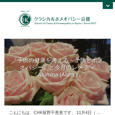
『子供の健康を考える～予防とホメ
オパシー』と今月のレメディ
『Alumina (Alum.)』
2024/11/27
こんにちは、CHK荻野千恵美です。 11月4日（ …