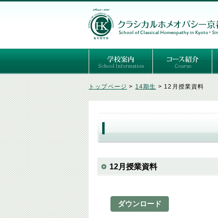
ごあいさつ
３つの基本理念
講師紹介
国際セミナー
ある日の学校生活（写真）
推薦者の声
よくあるご質問
予定表
はじめてのホメオパ
セルフケアコース
専門コース（4年制
専門コース（通信）
専門コース編入制度
トップページ
>
14期生
>
12月授業資料
12月授業資料
ダウンロード