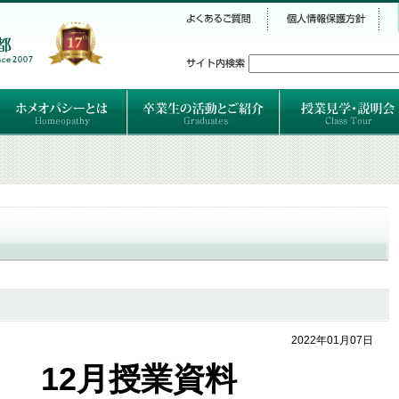
シー
）
ホメオパシーとは
クラシカルホメオパシーとは
オルガノンとは
ハーネマンの人生
ハーネマン以後のホメオパス
レメディの使い方ABC
卒業生のご紹介
卒業生の活動
2022年01月07日
12月授業資料