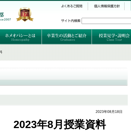
シー
）
ホメオパシーとは
クラシカルホメオパシーとは
オルガノンとは
ハーネマンの人生
ハーネマン以後のホメオパス
レメディの使い方ABC
卒業生のご紹介
卒業生の活動
料
2023年08月18日
2023年8月授業資料