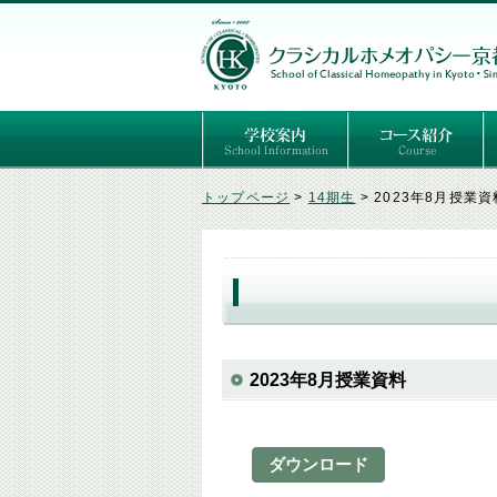
ごあいさつ
３つの基本理念
講師紹介
国際セミナー
ある日の学校生活（写真）
推薦者の声
よくあるご質問
予定表
はじめてのホメオパ
セルフケアコース
専門コース（4年制
専門コース（通信）
専門コース編入制度
トップページ
>
14期生
>
2023年8月授業資
2023年8月授業資料
ダウンロード