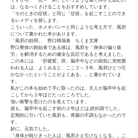
は、なるべくさけることをおすすめしています。
「そのときの症状」と同じ「症状」を起こすことのでき
るレメディを探します。
こういった、ホメオパシーと同じような考え方で、風邪
について書かれた本があります。
「風邪の効用」 野口晴哉著 ちくま文庫
野口整体の創始者である彼は、風邪を「身体の偏り疲
労」を解消するための健全な反応であると考えました。
この本には、「肝硬変、癌、脳卒中などの病気に突然襲
われる人は、よくみると、ここ２～３年、風邪ひとつ引
かなかったということがよくある。」と書かれていま
す。
私がこの本を始めて手に取ったのは、主人が脳卒中を起
こしてから２年ほどたったころでした。
強い衝撃を受けたのを覚えています。
彼も、脳卒中を起こす前の２年ほどは,絶好調でした。
定期的に引いていた風邪も、胃腸の不調もなかったので
す。
妙に、元気でした。
「身体が鈍りきった人は、風邪さえ引けなくなる。」こ