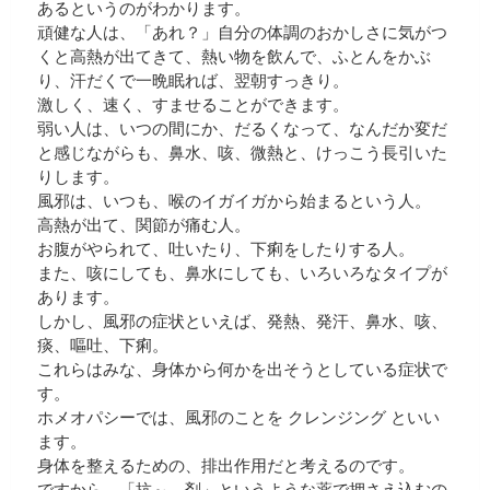
あるというのがわかります。
頑健な人は、「あれ？」自分の体調のおかしさに気がつ
くと高熱が出てきて、熱い物を飲んで、ふとんをかぶ
り、汗だくで一晩眠れば、翌朝すっきり。
激しく、速く、すませることができます。
弱い人は、いつの間にか、だるくなって、なんだか変だ
と感じながらも、鼻水、咳、微熱と、けっこう長引いた
りします。
風邪は、いつも、喉のイガイガから始まるという人。
高熱が出て、関節が痛む人。
お腹がやられて、吐いたり、下痢をしたりする人。
また、咳にしても、鼻水にしても、いろいろなタイプが
あります。
しかし、風邪の症状といえば、発熱、発汗、鼻水、咳、
痰、嘔吐、下痢。
これらはみな、身体から何かを出そうとしている症状で
す。
ホメオパシーでは、風邪のことを クレンジング といい
ます。
身体を整えるための、排出作用だと考えるのです。
ですから、「抗～ 剤」というような薬で押さえ込むの