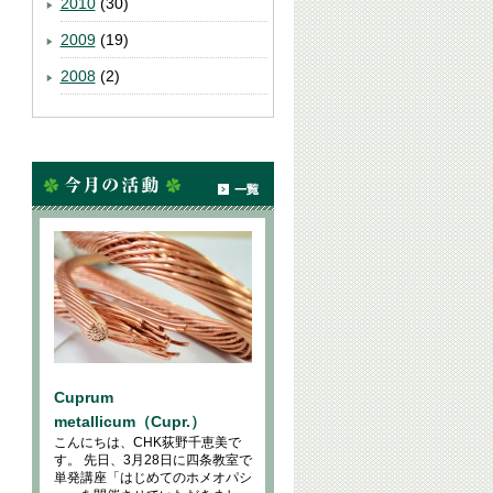
2010
(30)
2009
(19)
2008
(2)
Cuprum
metallicum（Cupr.）
こんにちは、CHK荻野千恵美で
す。 先日、3月28日に四条教室で
単発講座「はじめてのホメオパシ