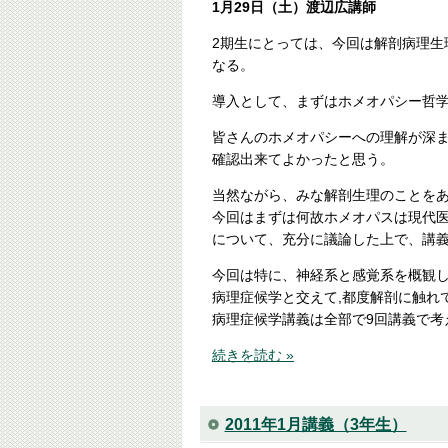
1月29日（土）渡辺広講師
2期生にとっては、今回は解剖病理生
なる。
導入として、まずはホメオパシー哲
皆さんのホメオパシーへの理解が深
確認出来てよかったと思う。
当然ながら、みな解剖生理のことを
今回はまずは何故ホメオパスは現代
について、充分に議論した上で、講
今回は特に、神経系と感覚系を概観
病理症候学と交えて,都度解剖に触れ
病理症候学講義は全部で9回講義で考
続きを読む »
2011年1月講義（3年生）