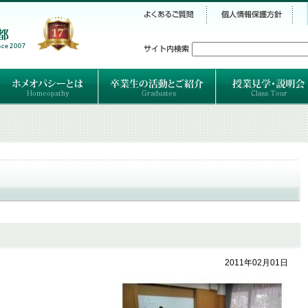
シー
）
ホメオパシーとは
クラシカルホメオパシーとは
オルガノンとは
ハーネマンの人生
ハーネマン以後のホメオパス
レメディの使い方ABC
卒業生のご紹介
卒業生の活動
2011年02月01日