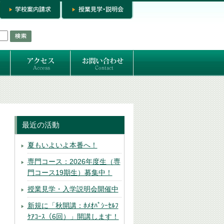
お問い合わせ
専門コースお問い合わせ
専門コース入学お申し込み
個人セッション
最近の活動
夏もいよいよ本番へ！
専門コース：2026年度生（専
門コース19期生）募集中！
授業見学・入学説明会開催中
新規に「秋開講：ﾎﾒｵﾊﾟｼｰｾﾙﾌ
ｹｱｺｰｽ（6回）」開講します！