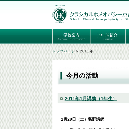
ごあいさつ
３つの基本理念
講師紹介
国際セミナー
ある日の学校生活（写真）
推薦者の声
よくあるご質問
予定表
はじめてのホメオパ
セルフケアコース
専門コース（4年制
専門コース（通信）
専門コース編入制度
トップページ
>
2011年
今月の活動
2011年1月講義（1年生）
1月29日（土）荻野講師