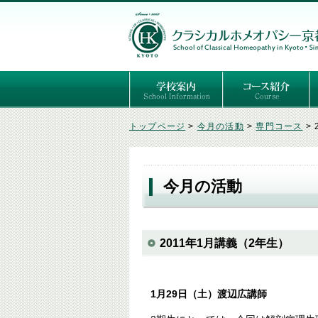
ごあいさつ
３つの基本理念
講師紹介
国際セミナー
ある日の学校生活（写真）
推薦者の声
よくあるご質問
予定表
はじめてのホメオパ
セルフケアコース
専門コース（4年制
専門コース（通信）
専門コース編入制度
トップページ
>
今月の活動
>
専門コース
>
今月の活動
2011年1月講義（2年生）
1月29日（土）渡辺広講師