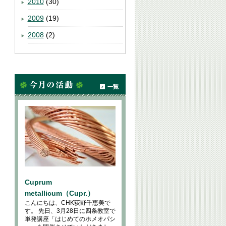
2010
(30)
2009
(19)
2008
(2)
Cuprum
metallicum（Cupr.）
こんにちは、CHK荻野千恵美で
す。 先日、3月28日に四条教室で
単発講座「はじめてのホメオパシ