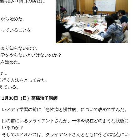
理講義の1回目の講義に
学から始めた。
まっていることを
あまり知らないので、
医学をやらないといけないのか？
義を進めた。
した。
て行く方法をとってみた。
えている。
1月30日（日）高橋治子講師
レメディ学習の前に「急性病と慢性病」について改めて学んだ。
目の前にいるクライアントさんが、一体今現在どのような状態に
いるのか？
そしてホメオパスは、クライアントさんとともに今どの地点にい