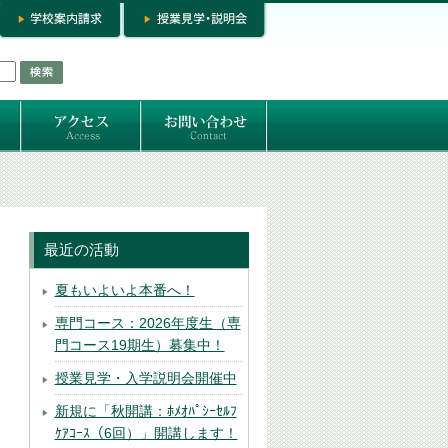
お問い合わせ
専門コースお問い合わせ
専門コース入学お申し込み
個人セッション
最近の活動
夏もいよいよ本番へ！
専門コース：2026年度生（専
門コース19期生）募集中！
授業見学・入学説明会開催中
新規に「秋開講：ﾎﾒｵﾊﾟｼｰｾﾙﾌ
ｹｱｺｰｽ（6回）」開講します！