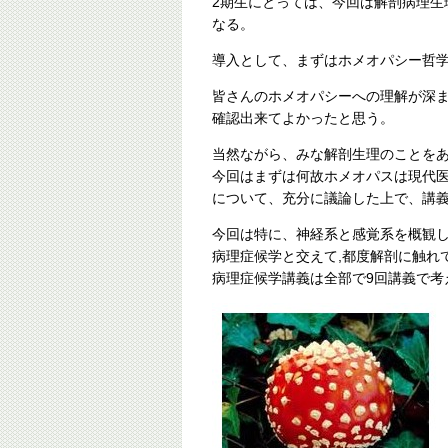
2期生にとっては、今回は解剖病理生
なる。
導入として、まずはホメオパシー哲
皆さんのホメオパシーへの理解が深
確認出来てよかったと思う。
当然ながら、みな解剖生理のことを
今回はまずは何故ホメオパスは現代
について、充分に議論した上で、講
今回は特に、神経系と感覚系を概観
病理症候学と交えて,都度解剖に触れ
病理症候学講義は全部で9回講義で考