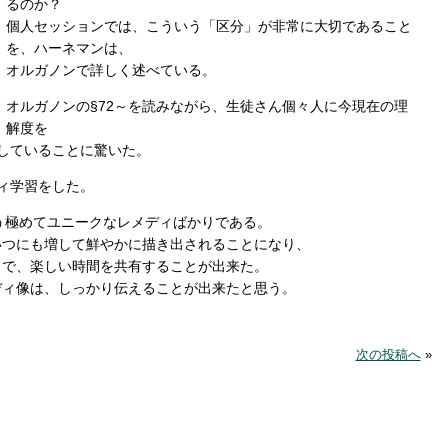
るのか？
個人セッションでは、こういう「区分」が非常に大切であること
を、ハーネマンは、
オルガノンで詳しく述べている。
オルガノンの§72～を読みながら、生徒さん個々人に今現在の理
解度を
していることに驚いた。
ィ学習をした。
. という極めてユニークなレメディばかりである。
いつにも増して鮮やかに描き出されることになり、
しで、楽しい時間を共有することが出来た。
ディ像は、しっかり伝えることが出来たと思う。
次の投稿へ
»