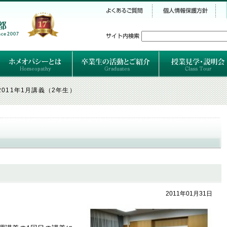
シー
）
ホメオパシーとは
クラシカルホメオパシーとは
オルガノンとは
ハーネマンの人生
ハーネマン以後のホメオパス
レメディの使い方ABC
卒業生のご紹介
卒業生の活動
2011年1月講義（2年生）
2011年01月31日