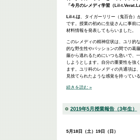
「今月のレメディ学習（Lil-t.Verat.L
Lil-t.は
、タイガーリリー（鬼百合）
です。授業の初めに生徒さんに事前
材料情報を発表してもらいました。
このレメディの精神症状は、ユリ的
的な野生性やパッションの間での葛
藤から逃れるためにいつも急いで、
しようとします。自分の重要性を強
ます。ユリ科のレメディの共通項は
見捨てられたような感覚を持ってい
続きを読む »
2019年5月授業報告（3年生）
5月18日（土）19日（日）