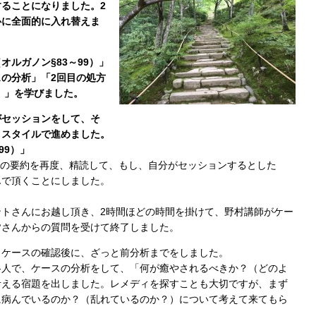
することになりました。
2
心に全面的に入れ替えま
（オルガノン
§83～99
）」
の分析」「2回目の処方
.）」を学びました。
がセッションをして、そ
うスタイルで進めました。
99）」
99の要約を再度、精読して、もし、自分がセッションするとした
んで頂くことにしました。
トさんにお越し頂き、2時間ほどの時間を掛けて、野村講師がケー
皆さんからの質問を受けて終了しました。
、ケースの確認後に、ざっと前分析までをしました。
各人で、ケースの分析をして、「何が癒やされるべきか？（どのよ
考える宿題を出しました。レメディを探すことも大切ですが、まず
に病んでいるのか？（乱れているのか？）について考えて来てもら