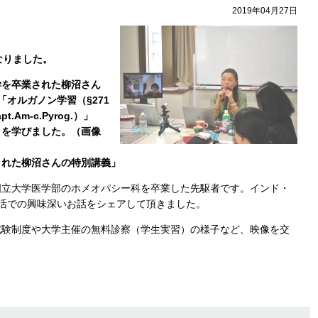
2019年04月27日
なりました。
学を卒業された柳沼さん
オルガノン学習（§271
Am-c.Pyrog.）」
」を学びました。（画像
された柳沼さんの特別講義」
国立大学医学部のホメオパシー科を卒業した先駆者です。インド・
活での興味深いお話をシェアして頂きました。
試験制度や大学主催の無料診察（学生実習）の様子など、映像を交