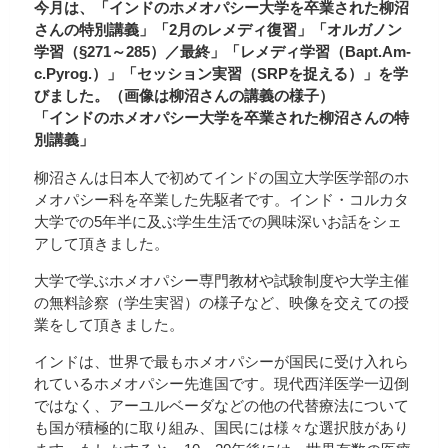
今月は、「インドのホメオパシー大学を卒業された柳沼
さんの特別講義」「2月のレメディ復習」「オルガノン
学習（§271～285）／最終」「レメディ学習（Bapt.Am-
c.Pyrog.）」「セッション実習（SRPを捉える）」を学
びました。（画像は柳沼さんの講義の様子）
「インドのホメオパシー大学を卒業された柳沼さんの特
別講義」
柳沼さんは日本人で初めてインドの国立大学医学部のホ
メオパシー科を卒業した先駆者です。インド・コルカタ
大学での5年半に及ぶ学生生活での興味深いお話をシェ
アして頂きました。
大学で学ぶホメオパシー専門教材や試験制度や大学主催
の無料診察（学生実習）の様子など、映像を交えての授
業をして頂きました。
インドは、世界で最もホメオパシーが国民に受け入れら
れているホメオパシー先進国です。現代西洋医学一辺倒
ではなく、アーユルベーダなどの他の代替療法について
も国が積極的に取り組み、国民には様々な選択肢があり