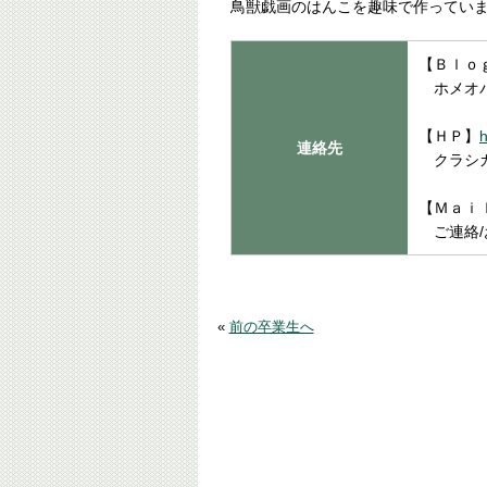
鳥獣戯画のはんこを趣味で作ってい
【Ｂｌｏ
ホメオパ
【ＨＰ】
h
連絡先
クラシカ
【Ｍａｉ
ご連絡/
«
前の卒業生へ