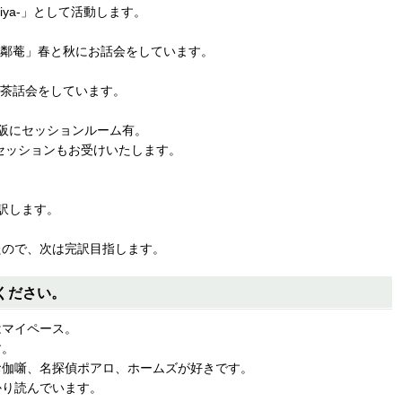
giya-」として活動します。
「無鄰菴」春と秋にお話会をしています。
で茶話会をしています。
阪にセッションルーム有。
セッションもお受けいたします。
訳します。
ので、次は完訳目指します。
てください。
はマイペース。
す。
お伽噺、名探偵ポアロ、ホームズが好きです。
かり読んでいます。