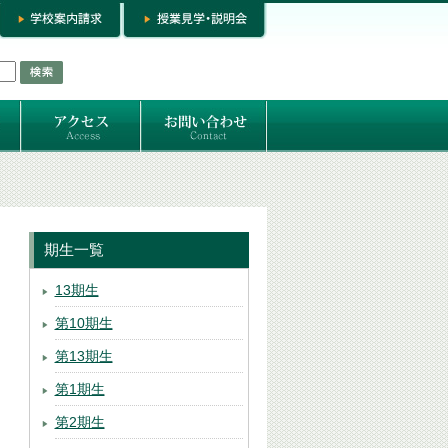
お問い合わせ
専門コースお問い合わせ
専門コース入学お申し込み
個人セッション
期生一覧
13期生
第10期生
第13期生
第1期生
第2期生