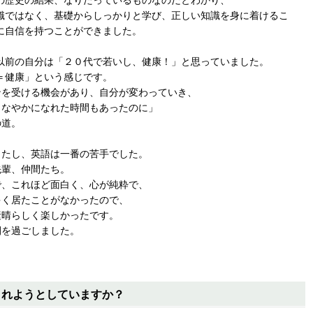
の歴史の結果、なりたっているものなのだとわかり、
識ではなく、基礎からしっかりと学び、正しい知識を身に着けるこ
に自信を持つことができました。
以前の自分は「２０代で若いし、健康！」と思っていました。
＝健康」という感じです。
ンを受ける機会があり、自分が変わっていき、
しなやかになれた時間もあったのに」
の道。
したし、英語は一番の苦手でした。
先輩、仲間たち。
で、これほど面白く、心が純粋で、
多く居たことがなかったので、
素晴らしく楽しかったです。
間を過ごしました。
されようとしていますか？