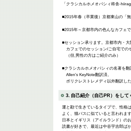
「クラシカルホメオパシィ柊舎-hiira
■2015年春（卒業後）京都東山の
■2015年～京都市内の色んなカフェ
■セッション承ります。京都市内・大
カフェでのセッション/ご自宅での
（但,男性の方はご紹介のみ）
■クラシカルホメオパシィの名著を翻
Allen's KeyNote翻訳済。
ポリクレストレメディ以外翻訳した
3. 自己紹介（自己PR）をし
運と勘で生きているタイプで、性格
よく、猫バスに似ていると言われま
日本とイギリス（アイルランド）の
読書が好きで、最近は中谷宇吉郎ば