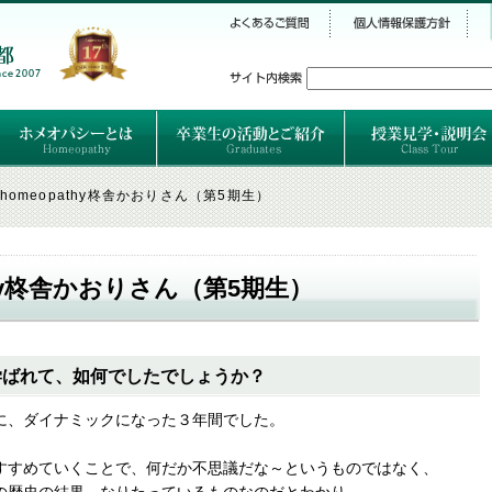
シー
）
ホメオパシーとは
クラシカルホメオパシーとは
オルガノンとは
ハーネマンの人生
ハーネマン以後のホメオパス
レメディの使い方ABC
卒業生のご紹介
卒業生の活動
calhomeopathy柊舎かおりさん（第5期生）
opathy柊舎かおりさん（第5期生）
を学ばれて、如何でしたでしょうか？
に、ダイナミックになった３年間でした。
すすめていくことで、何だか不思議だな～というものではなく、