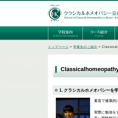
ごあいさつ
３つの基本理念
講師紹介
国際セミナー
ある日の学校生活（写真）
推薦者の声
よくあるご質問
予定表
はじめてのホメオパ
セルフケアコース
専門コース（4年制
専門コース（通信）
専門コース編入制度
トップページ
>
卒業生のご紹介
>
Classi
Classicalhome
1. クラシカルホメオパシー
素直で健康的
実際に勉強を