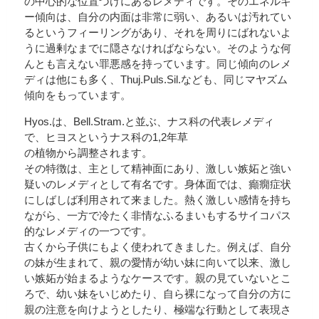
の中心的な位置づけにあるレメディです。そのエネルギ
ー傾向は、自分の内面は非常に弱い、あるいは汚れてい
るというフィーリングがあり、それを周りにばれないよ
うに過剰なまでに隠さなければならない。そのような何
んとも言えない罪悪感を持っています。同じ傾向のレメ
ディは他にも多く、Thuj.Puls.Sil.なども、同じマヤズム
傾向をもっています。
Hyos.は、Bell.Stram.と並ぶ、ナス科の代表レメディ
で、ヒヨスというナス科の1,2年草
の植物から調整されます。
その特徴は、主として精神面にあり、激しい嫉妬と強い
疑いのレメディとして有名です。身体面では、癲癇症状
にしばしば利用されて来ました。熱く激しい感情を持ち
ながら、一方で冷たく非情なふるまいもするサイコパス
的なレメディの一つです。
古くから子供にもよく使われてきました。例えば、自分
の妹が生まれて、親の愛情が幼い妹に向いて以来、激し
い嫉妬が始まるようなケースです。親の見ていないとこ
ろで、幼い妹をいじめたり、自ら裸になって自分の方に
親の注意を向けようとしたり、極端な行動として表現さ