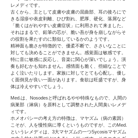
レメディです。
古くから、主として皮膚や皮膚の屈曲部、耳の後ろにで
きる湿疹や表皮剥離、ひび割れ、肥厚、硬化、落屑など
「脆くはがれやすい皮膚症状」に利用されて来ました。
それはまるで、鉛筆の芯が、脆い吾が身を崩しながらそ
の役割を果たすのに類似しているかのようです。
精神面も脆さが特徴的で、優柔不断で、ささいなことに
対しても決めることができません。感覚面は敏感です。
特に音に敏感に反応し、音楽に関心が深いでしょう。演
奏も好むかも知れません。感情面も脆く、些細なことで
よく泣いたりします。家族に対してとても心配し、優し
く面倒見が良い一面があります。食欲は旺盛ですが、身
体は冷えやすいでしょう。
Med.は、Nosodesと呼ばれるやや特殊なもので、人間の
病巣部（淋病）を原料として調整された人間臭いレメデ
ィです。
ホメオパシーの考え方の特徴は、マヤズム（病の素因）
こそが、人を慢性病に導くというものですが、このMed.
というレメディは、3大マヤズムの一つSycosisマヤズム