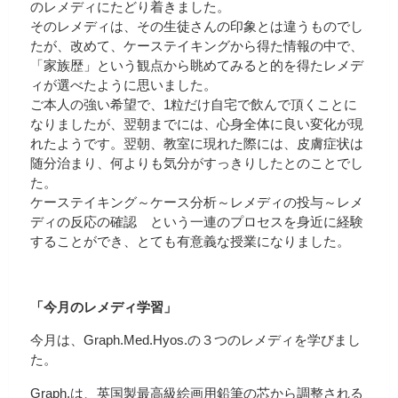
のレメディにたどり着きました。
そのレメディは、その生徒さんの印象とは違うものでし
たが、改めて、ケーステイキングから得た情報の中で、
「家族歴」という観点から眺めてみると的を得たレメデ
ィが選べたように思いました。
ご本人の強い希望で、1粒だけ自宅で飲んで頂くことに
なりましたが、翌朝までには、心身全体に良い変化が現
れたようです。翌朝、教室に現れた際には、皮膚症状は
随分治まり、何よりも気分がすっきりしたとのことでし
た。
ケーステイキング～ケース分析～レメディの投与～レメ
ディの反応の確認 という一連のプロセスを身近に経験
することができ、とても有意義な授業になりました。
「今月のレメディ学習」
今月は、Graph.Med.Hyos.の３つのレメディを学びまし
た。
Graph.は、英国製最高級絵画用鉛筆の芯から調整される