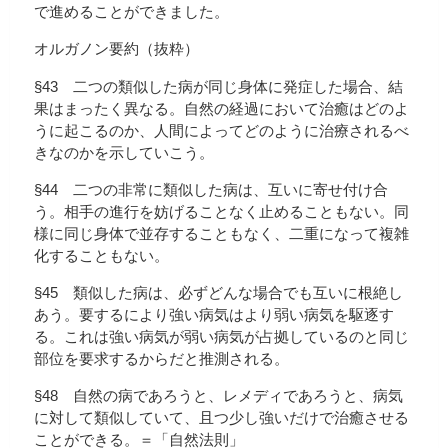
で進めることができました。
オルガノン要約（抜粋）
§43 二つの類似した病が同じ身体に発症した場合、結
果はまったく異なる。自然の経過において治癒はどのよ
うに起こるのか、人間によってどのように治療されるべ
きなのかを示していこう。
§44 二つの非常に類似した病は、互いに寄せ付け合
う。相手の進行を妨げることなく止めることもない。同
様に同じ身体で並存することもなく、二重になって複雑
化することもない。
§45 類似した病は、必ずどんな場合でも互いに根絶し
あう。要するにより強い病気はより弱い病気を駆逐す
る。これは強い病気が弱い病気が占拠しているのと同じ
部位を要求するからだと推測される。
§48 自然の病であろうと、レメディであろうと、病気
に対して類似していて、且つ少し強いだけで治癒させる
ことができる。＝「自然法則」