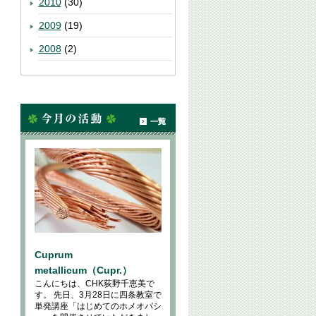
2010
(30)
2009
(19)
2008
(2)
Cuprum
metallicum（Cupr.）
こんにちは、CHK荻野千恵美で
す。 先日、3月28日に四条教室で
単発講座「はじめてのホメオパシ