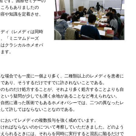
習です。国際セミナーの
ところもありましたの
内容や知識を定着させ、
メディ（レメディは同時
と、「ミニマムドーズ
らはクラシカルホメオパ
ります。
んな場合でも一度に一個より多く、二種類以上のレメディを患者に
とであり、そうするだけですでに許されないことである。
一のものだけ処方することが、それより多く処方することよりも自
、という疑問が少しでも湧く余地があることなど考えられない。
一自然に適った医術でもあるホメオパシーでは、二つの異なったレ
決して許してはならないことなのである。
ンにおいてレメディの複数投与を強く戒めています。
なければならないのかについて考察していただきました。どのよう
考えられるときには、それらを同時に実行すると混乱に陥るだけで