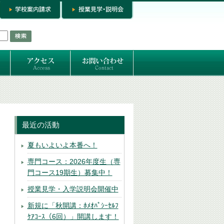
お問い合わせ
専門コースお問い合わせ
専門コース入学お申し込み
個人セッション
最近の活動
夏もいよいよ本番へ！
専門コース：2026年度生（専
門コース19期生）募集中！
授業見学・入学説明会開催中
新規に「秋開講：ﾎﾒｵﾊﾟｼｰｾﾙﾌ
ｹｱｺｰｽ（6回）」開講します！