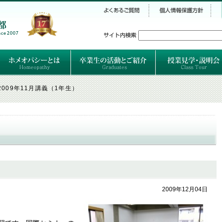
シー
）
ホメオパシーとは
クラシカルホメオパシーとは
オルガノンとは
ハーネマンの人生
ハーネマン以後のホメオパス
レメディの使い方ABC
卒業生のご紹介
卒業生の活動
2009年11月講義（1年生）
2009年12月04日