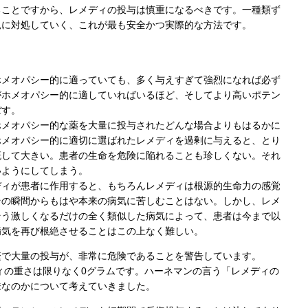
ることですから、レメディの投与は慎重になるべきです。一種類ず
況に対処していく、これが最も安全かつ実際的な方法です。
ホメオパシー的に適っていても、多く与えすぎて強烈になれば必ず
がホメオパシー的に適していればいるほど、そしてより高いポテン
ぼす。
ホメオパシー的な薬を大量に投与されたどんな場合よりもはるかに
ホメオパシー的に適切に選ばれたレメディを過剰に与えると、とり
概して大きい。患者の生命を危険に陥れることも珍しくない。それ
いようにしてしまう。
ディが患者に作用すると、もちろんレメディは根源的生命力の感覚
その瞬間からもはや本来の病気に苦しむことはない。しかし、レメ
そう激しくなるだけの全く類似した病気によって、患者は今まで以
病気を再び根絶させることはこの上なく難しい。
繁で大量の投与が、非常に危険であることを警告しています。
ディの重さは限りなく0グラムです。ハーネマンの言う「レメディの
味なのかについて考えていきました。