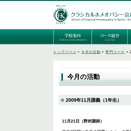
ごあいさつ
３つの基本理念
講師紹介
国際セミナー
ある日の学校生活（写真）
推薦者の声
よくあるご質問
予定表
はじめてのホメオパ
セルフケアコース
専門コース（4年制
専門コース（通信）
専門コース編入制度
トップページ
>
今月の活動
>
専門コース
>
今月の活動
2009年11月講義（1年生）
11月21日（野村講師）