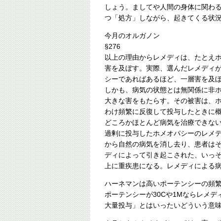
しょう。ましてや人間の身体に関わ
つ「処方」しながら、起きてくる状
今月のオルガノン
§276
以上の理由からレメディは、たとえ
害を及ぼす。実際、選んだレメディ
シーであればあるほど、一層害を及
しかも、病気の状態とは無関係に非
大きな害をもたらす。その被害は、
わけ頻繁に反復して投与したときに
どころかほとんど病気を治療できな
過剰に投与したホメオパシーのレメ
から自然の病気を消し去り、患者は
ディによって引き起こされた、いっ
上に重疾患になる。レメディによる
ハーネマンは高いポーテンシーの頻
ポーテンシーが30Cや1Mならレメ
大量投与」とはいったいどういう意