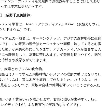
ポーテンシーのレメディを短期間で反復投与することは決してあり
まっては本末転倒だからです。
2日（荻野千恵美講師）
メディ学習は、Anac.（アナカディアム）Kali-c.（炭酸カリウム）
.（ケリドミウム）です。
ディアムの一般名は、マーキングナッツ。アジアの森林地帯に生育
木です。この果実の種子はカーシュナッツ同様、熟してくると心臓
した種子が果実の外に出てきます。アナカ－ディアムが適合する人
中に分離感をもち、葛藤に苦しみます。劣等感を持ちやすく、病的
と冷酷さや残忍さがでてきます。
-c.は、炭素とカリウムの化合物。
国際セミナーで学んだ周期律表がレメディの理解の助けとなりまし
酸カリウムは、昔は木灰を濾過して作りました。カリウムは「根」
に足をしっかりつけ、家族や会社の仲間を守っていこうとする人た
植物。小さく黄色い花を咲かせます。右側に症状が出やすく、Lyc.
いレメディですが、より現実的で実践的なタイプです。