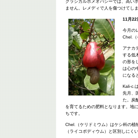
クラシカルホメオパシーでは、高い
ません。レメディで人を傷つけてし
11月2
今月のレ
Chel
アナカ
する低
の形を
は心の
になる
Kali
先月、
た。炭
を育てるための肥料となります。地
ちです。
Chel.（ケリドミウム）はケシ科の
（ライコポディウム）と区別しにく