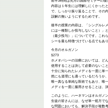
前半3時間は先月の国際セミナーの復
内容は１年生には理解しにくかった
で、しっかり振り返ることで、その
誤解の無いようにするためです。
後半の授業の内容は、「シングルレ
には一種類しか投与しないこと）」
（最少投与）」についてです。これ
シーを最も特徴づけている点でもあ
今月のオルガノン
§273
ホメオパシーの治療においては、ど
使用することは決して必要のないこ
十分に知られたレメディを一度に単
然にも道理にも適っているだろうか
唯一真なる単純な医術でもあり、唯
メディを一度に服用させることは、
このように、ハーネマンはオルガノ
生徒の皆さんには、なぜ単一処方で
な問題においても、解決手段が複数