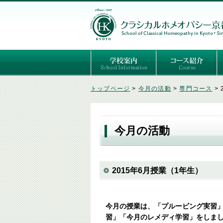
ごあいさつ
３つの基本理念
講師紹介
国際セミナー
ある日の学校生活（写真）
推薦者の声
よくあるご質問
予定表
はじめてのホメオパ
セルフケアコース
専門コース（4年制
専門コース（通信）
専門コース編入制度
トップページ
>
今月の活動
>
専門コース
>
今月の活動
2015年6月授業（1年生）
今月の授業は、「プルービング実習
習」「今月のレメディ学習」をしま