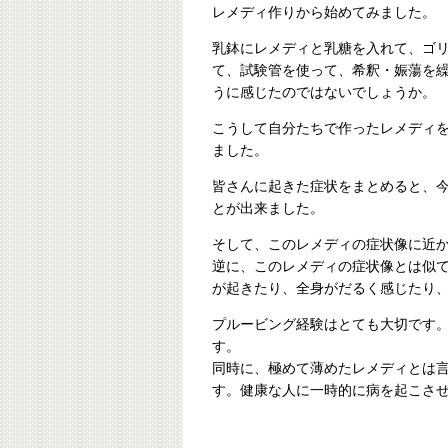
レメディ作りから始めてみました。
乳鉢にレメディと乳糖を入れて、ゴ
て、試験管を使って、希釈・娠蕩を繰
うに感じたのではないでしょうか。
こうして自分たちで作ったレメディ
ました。
皆さんに起きた症状をまとめると、
とが出来ました。
そして、このレメディの症状像に近
逆に、このレメディの症状像とは似
が起きたり、全身がだるく感じたり
プルービング経験はとても大切です
す。
同時に、極めて薄めたレメディとは
す。健康な人に一時的に病を起こさ