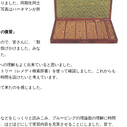
なりました。同期生同士
（写真はハーネマンが所
ィの復習」
たので、皆さんに、「類
と投げかけました。みな
した。
s.～への理解もよく出来ていると思いました。
ートリー（レメディ検索辞書）を使って確認しました。これからも
く時間を設けたいと考えています。
めて来たのを感じました。
』などをじっくりと読みこみ、プルービングの理論面の理解に時間
は、ほどほどにして実習内容を充実させることにしました。皆で、