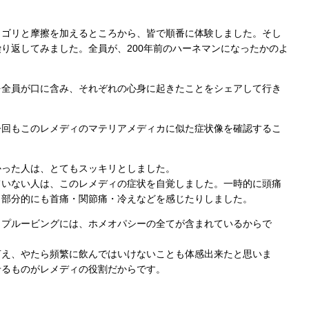
リゴリと摩擦を加えるところから、皆で順番に体験しました。そし
り返してみました。全員が、200年前のハーネマンになったかのよ
を全員が口に含み、それぞれの心身に起きたことをシェアして行き
今回もこのレメディのマテリアメディカに似た症状像を確認するこ
かった人は、とてもスッキリとしました。
ていない人は、このレメディの症状を自覚しました。一時的に頭痛
、部分的にも首痛・関節痛・冷えなどを感じたりしました。
。プルービングには、ホメオパシーの全てが含まれているからで
言え、やたら頻繁に飲んではいけないことも体感出来たと思いま
せるものがレメディの役割だからです。