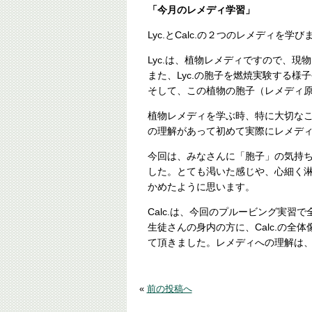
「今月のレメディ学習」
Lyc.とCalc.の２つのレメディを学
Lyc.は、植物レメディですので、
また、Lyc.の胞子を燃焼実験する様
そして、この植物の胞子（レメディ
植物レメディを学ぶ時、特に大切な
の理解があって初めて実際にレメデ
今回は、みなさんに「胞子」の気持
した。とても渇いた感じや、心細く
かめたように思います。
Calc.は、今回のプルービング実
生徒さんの身内の方に、Calc.の
て頂きました。レメディへの理解は
«
前の投稿へ