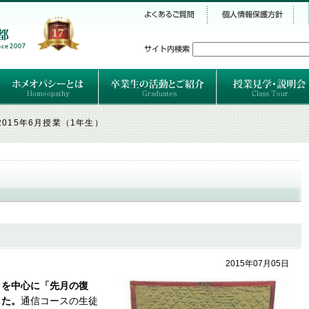
シー
）
ホメオパシーとは
クラシカルホメオパシーとは
オルガノンとは
ハーネマンの人生
ハーネマン以後のホメオパス
レメディの使い方ABC
卒業生のご紹介
卒業生の活動
2015年6月授業（1年生）
2015年07月05日
」を中心に「先月の復
した。
通信コースの生徒