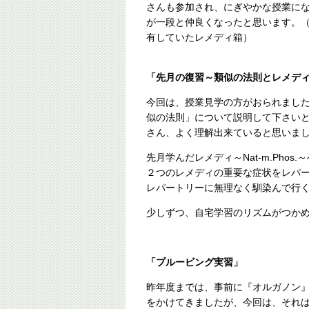
さんも参加され、にぎやかな授業に
が一段と仲良くなったと思います。
有していたレメディ箱）
「先月の復習～類似の法則とレメデ
今回は、授業見学の方がおられまし
似の法則」について説明して下さい
さん、よく理解出来ていると思いま
先月学んだレメディ～Nat-m.Pho
２つのレメディの重要な症状をレパ
レパートリーに無理なく馴染んで行
少しずつ、自宅学習のリズムがつか
「プルービング実習」
昨年度までは、事前に『オルガノン
をかけてきましたが、今回は、それ