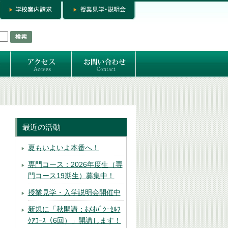
お問い合わせ
専門コースお問い合わせ
専門コース入学お申し込み
個人セッション
最近の活動
夏もいよいよ本番へ！
専門コース：2026年度生（専
門コース19期生）募集中！
授業見学・入学説明会開催中
新規に「秋開講：ﾎﾒｵﾊﾟｼｰｾﾙﾌ
ｹｱｺｰｽ（6回）」開講します！