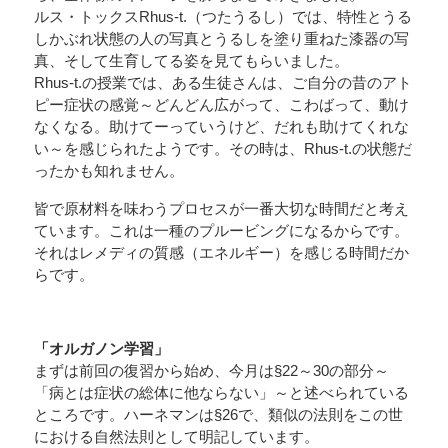
ルス・トックスRhus-t.（つたうるし）では、特性とうる
しかぶれ状態の人の写真とうるしを塗り重ねた漆器の写
真、そして生育してる姿を見てもらいました。
Rhus-t.の授業では、ある生徒さんは、ご自分の昔のアト
ピー症状の感覚～どんどん広がって、こわばって、動け
なくなる。助けてーっていうけど、だれも助けてくれな
い～を感じられたようです。その時は、Rhus-t.の状態だ
ったかも知れません。
皆で原材料を味わうプロセスが一番大切な時間だと考え
ています。これは一種のプルービングになるからです。
それはレメディの質感（エネルギー）を感じる時間だか
らです。
「オルガノン学習」
まずは前回の復習から始め、今月は§22～30の部分～
「病とは症状の総体に他ならない」～と述べられている
ところです。ハーネマンは§26で、類似の法則をこの世
における自然法則として明記しています。