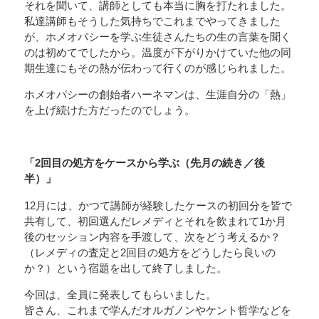
それを聞いて、講師としても本当に胸を打たれました。
私達講師もそうした気持ちでこれまでやってきました
が、ホメオパシーを学ぶ生徒さんたちの生の言葉を聞く
のは初めてでしたから。温度が下がりかけていた他の同
期生達にもその熱が伝わって行くのが感じられました。
ホメオパシーの創始者ハーネマンは、生涯自分の「熱」
を上げ続けた方だったのでしょう。
「2回目の処方をケースから学ぶ（先月の続き／後
半）」
12月には、かつて講師が経験したケースの初回分を皆で
共有して、初回選んだレメディとそれを飲まれて1か月
後のセッション内容を手渡して、次をどう考えるか？
（レメディの査定と2回目の処方をどうしたら良いの
か？）という宿題を出して終了しました。
今回は、全員に発表してもらいました。
皆さん、これまで学んだオルガノンやケント哲学などを