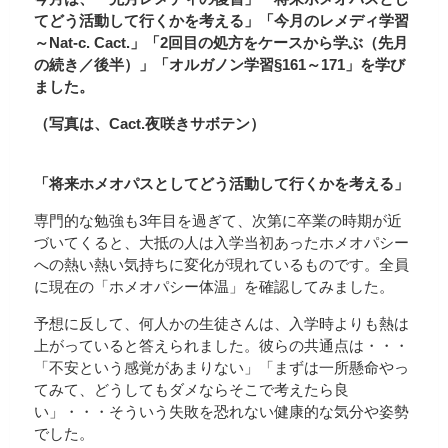
てどう活動して行くかを考える」「今月のレメディ学習
～Nat-c. Cact.」「2回目の処方をケースから学ぶ（先月
の続き／後半）」「オルガノン学習§161～171」を学び
ました。
（写真は、Cact.夜咲きサボテン）
「将来ホメオパスとしてどう活動して行くかを考える」
専門的な勉強も3年目を過ぎて、次第に卒業の時期が近
づいてくると、大抵の人は入学当初あったホメオパシー
への熱い熱い気持ちに変化が現れているものです。全員
に現在の「ホメオパシー体温」を確認してみました。
予想に反して、何人かの生徒さんは、入学時よりも熱は
上がっていると答えられました。彼らの共通点は・・・
「不安という感覚があまりない」「まずは一所懸命やっ
てみて、どうしてもダメならそこで考えたら良
い」・・・そういう失敗を恐れない健康的な気分や姿勢
でした。