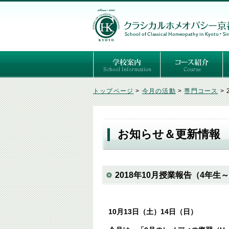
ごあいさつ
３つの基本理念
講師紹介
国際セミナー
ある日の学校生活（写真）
推薦者の声
よくあるご質問
予定表
はじめてのホメオパ
セルフケアコース
専門コース（4年制
専門コース（通信）
専門コース編入制度
トップページ
>
今月の活動
>
専門コース
>
お知らせ＆更新情報
2018年10月授業報告（4年
10月13日（土）14日（日）