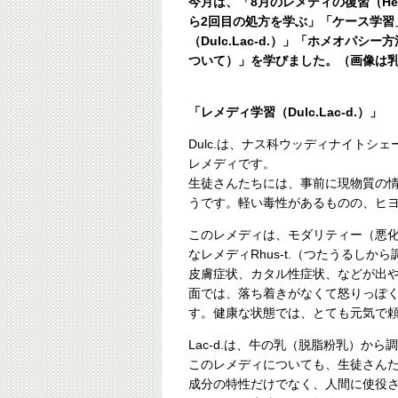
今月は、「8月のレメディの復習（Hell
ら2回目の処方を学ぶ」「ケース学習
（Dulc.Lac-d.）」「ホメオパシ
ついて）」を学びました。（画像は
「レメディ学習（Dulc.Lac-d.）」
Dulc.は、ナス科ウッディナイトシ
レメディです。
生徒さんたちには、事前に現物質の
うです。軽い毒性があるものの、ヒ
このレメディは、モダリティー（悪
なレメディRhus-t.（つたうるし
皮膚症状、カタル性症状、などが出
面では、落ち着きがなくて怒りっぽ
す。健康な状態では、とても元気で
Lac-d.は、牛の乳（脱脂粉乳）か
このレメディについても、生徒さん
成分の特性だけでなく、人間に使役