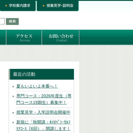
お問い合わせ
専門コースお問い合わせ
専門コース入学お申し込み
個人セッション
最近の活動
夏もいよいよ本番へ！
専門コース：2026年度生（専
門コース19期生）募集中！
授業見学・入学説明会開催中
新規に「秋開講：ﾎﾒｵﾊﾟｼｰｾﾙﾌ
ｹｱｺｰｽ（6回）」開講します！