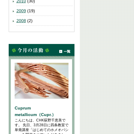
2010
(30)
2009
(19)
2008
(2)
Cuprum
metallicum（Cupr.）
こんにちは、CHK荻野千恵美で
す。 先日、3月28日に四条教室で
単発講座「はじめてのホメオパシ