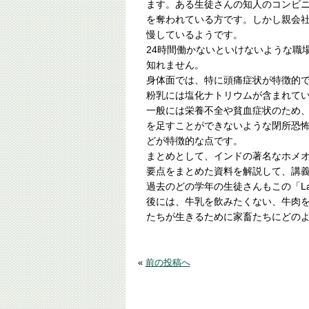
ます。ある生徒さんの知人のコンビ
を奪われている方です。しかし親会
慢しているようです。
24時間働かないといけないような職
知れません。
身体面では、特に頭痛症状が特徴的で
粉乳には塩化ナトリウムが含まれて
一般には栄養不全や貧血症状のため
を足すことができないような閉所恐
どが特徴的な点です。
まとめとして、インドの著名なホメオ
要点をまとめた資料を解説して、講
過去のどの学年の生徒さんもこの「La
後には、牛乳を飲みたくない、牛肉
たちが生きるために家畜たちにどの
«
前の投稿へ