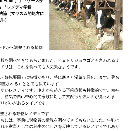
.Fl-ac.）」「ケースか
」「レメディ学習
ー方法論（マヤズム的処方に
乳牛）
ェードから調整される植物
情報を調べてきてもらいました。ヒヨドリジョウゴとも言われるよ
ヨドリは、これを食べても大丈夫なようです。
化・好転要因）に特徴があり、特に寒さと湿気で悪化します。著名
から調整される）ととても似ています。
やすいレメディです。冷えから起きる下痢症状も特徴的です。精神
く、勝気で自己中心的で家族に対して支配欲が強い面が見られま
頼りがいがあるタイプです。
ら調整される動物レメディです。
たちには、事前に現物質の情報を調べてきてもらいました。牛乳の
される家畜としての乳牛の悲しさを反映しているレメディでもあり