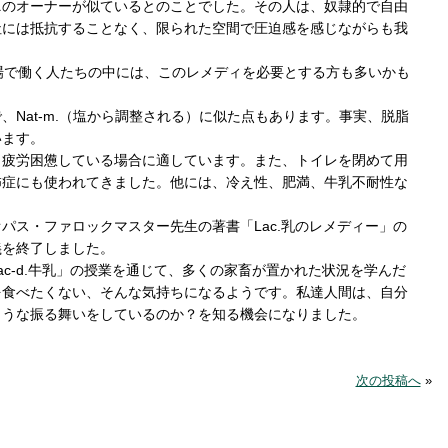
ニのオーナーが似ているとのことでした。その人は、奴隷的で自由
社には抵抗することなく、限られた空間で圧迫感を感じながらも我
場で働く人たちの中には、このレメディを必要とする方も多いかも
、Nat-m.（塩から調整される）に似た点もあります。事実、脱脂
います。
、疲労困憊している場合に適しています。また、トイレを閉めて用
怖症にも使われてきました。他には、冷え性、肥満、牛乳不耐性な
パス・ファロックマスター先生の著書「Lac.乳のレメディー」の
義を終了しました。
c-d.牛乳」の授業を通じて、多くの家畜が置かれた状況を学んだ
を食べたくない、そんな気持ちになるようです。私達人間は、自分
ような振る舞いをしているのか？を知る機会になりました。
次の投稿へ
»