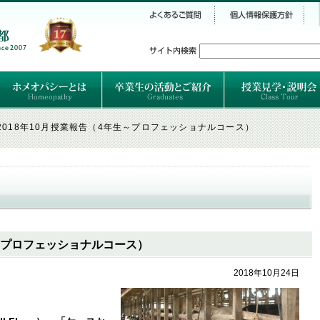
シー
）
ホメオパシーとは
クラシカルホメオパシーとは
オルガノンとは
ハーネマンの人生
ハーネマン以後のホメオパス
レメディの使い方ABC
卒業生のご紹介
卒業生の活動
2018年10月授業報告（4年生～プロフェッショナルコース）
生～プロフェッショナルコース）
2018年10月24日