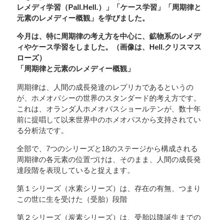
レメディ学習（Pall.Hell.）」「ケース学習」「周期律と
元素のレメディー概観」を学びました。
今月は、特に周期律の考え方を中心に、鉱物系のレメデ
ィやケース学習をしました。（画像は、Hell.クリスマス
ローズ）
「周期律と元素のレメディー概観」
周期律は、人間の成長発達のレプリカであるというの
が、ホメオパシーの世界のスタンダード的考え方です。
これは、オランダ人ホメオパスショールテンが、数十年
前に提唱して以来世界中のホメオパスから支持されてい
る分析法です。
全部で、7つのシリーズと18のステージから構成される
周期律の各元素の位置づけは、そのまま、人間の成長発
達段階を表現していると捉えます。
第１シリーズ（水素シリーズ）は、存在の有無、つまり
この世に生を受けた（受胎）段階
第２シリーズ（炭素シリーズ）は、受胎以降誕生までの