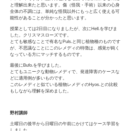
と理解出来たと思います。傷（怪我・手術）以来の心身
全体の不調には、単純な怪我以外にもっと広く使える可
能性があることが分かったと思います。
授業としては2日目になりましたが、次にHell.を学びま
した。クリスマスローズです。
とても敏感なことで有名なPuls.と同じ植物種のものです
が、不思議なことにこのレメディの特徴は、感覚が鈍く
なっている方にマッチするものです。
最後にBufo.を学びました。
とてもユニークな動物レメディで、発達障害のケースな
どに適用例が多いものです。
このレメディと似ている植物レメディのHyos.との比較
もしながら理解を深めました。
野村講師
土曜日の後半から日曜日の午前にかけてはケース学習を
しました。