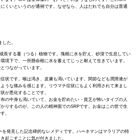
えにくいというのが通例です。なぜなら、人はだれでも自分は普通
びました。
りと成長する蔓（つる）植物です。塊根に水を貯え、砂漠で生息してい
な環境下で、一所懸命根に水を蓄えてじっと耐えて生きています。
徴とつながっています。
燥症状です。喉は渇き、皮膚も渇いています。関節なども潤滑液が
たような痛みを感じます。リウマチ症状にもよく利用されて来まし
症状が悪化することです。
財布の中身も渇いていて、お金を貯めたい・貧乏が怖いタイプの人
かりするのが、この人の精神面でのSRPです。お金はこの世で生
です。
パシーを発見した記念碑的なレメディです。ハーネマンはマラリアの特
引き起こすことに気が付きました。