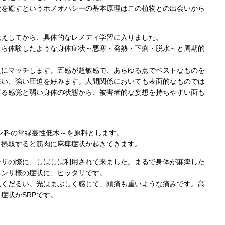
状を癒すというホメオパシーの基本原理はこの植物との出会いから
伝えしてから、具体的なレメディ学習に入りました。
自ら体験したような身体症状～悪寒・発熱・下痢・脱水～と周期的
人にマッチします。五感が超敏感で、あらゆる点でベストなものを
嫌い、強い圧迫を好みます。人間関係においても表面的なものでは
ぎる感覚と弱い身体の状態から、被害者的な妄想を持ちやすい面も
チン科の常緑蔓性低木～を原料とします。
ま摂取すると筋肉に麻痺症状が起きてきます。
ンザの際に、しばしば利用されて来ました。まるで身体が麻痺した
エンザ様の症状に、ピッタリです。
重くだるい。光はまぶしく感じて、頭痛も重いような痛みです。高
症状がSRPです。