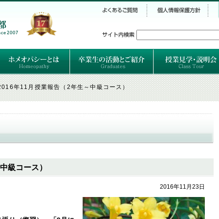
シー
）
ホメオパシーとは
クラシカルホメオパシーとは
オルガノンとは
ハーネマンの人生
ハーネマン以後のホメオパス
レメディの使い方ABC
卒業生のご紹介
卒業生の活動
2016年11月授業報告（2年生～中級コース）
～中級コース）
2016年11月23日