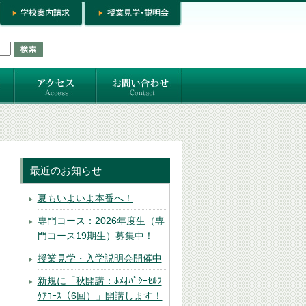
お問い合わせ
専門コースお問い合わせ
専門コース入学お申し込み
個人セッション
最近のお知らせ
夏もいよいよ本番へ！
専門コース：2026年度生（専
門コース19期生）募集中！
授業見学・入学説明会開催中
新規に「秋開講：ﾎﾒｵﾊﾟｼｰｾﾙﾌ
ｹｱｺｰｽ（6回）」開講します！