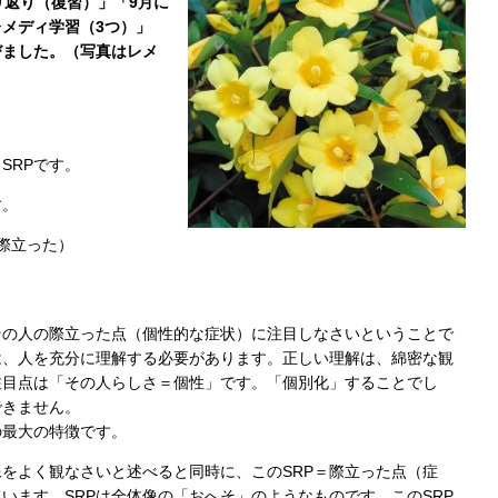
り返り（復習）」「9月に
メディ学習（3つ）」
学びました。（写真はレメ
SRPです。
す。
な・際立った）
その人の際立った点（個性的な症状）に注目しなさいということで
は、人を充分に理解する必要があります。正しい理解は、綿密な観
注目点は「その人らしさ＝個性」です。「個別化」することでし
できません。
の最大の特徴です。
をよく観なさいと述べると同時に、このSRP＝際立った点（症
います。SRPは全体像の「おへそ」のようなものです。このSRP