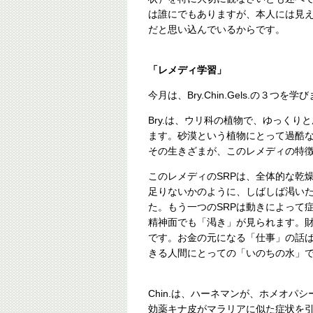
は誰にでもありますが、本人には見
だと思い込んでいるからです。
「レメディ学習」
今月は、Bry.Chin.Gels.の３つを学
Bry.は、ウリ科の植物で、ゆっく
ます。砂漠という植物にとって過酷
その生きざまが、このレメディの特
このレメディのSRPは、全体的な乾
足りないかのように、しばしば渇い
た。もう一つのSRPは動きによって
精神面でも「渇き」が見られます。
です。お金の元になる「仕事」の話ば
きる人間にとっての「いのちの水」
Chin.は、ハーネマンが、ホメオ
効薬キナ皮がマラリアに似た症状を