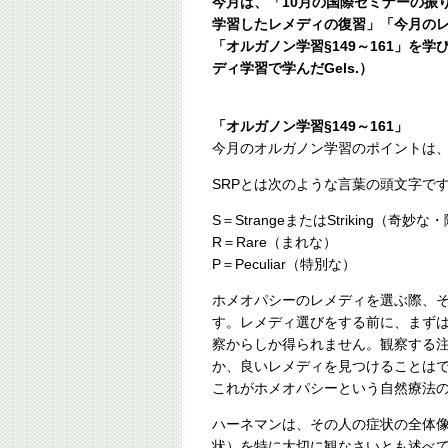
今月は、「10月の国際セミナーの振
学習したレメディの復習」「今月のレ
「オルガノン学習§149～161」を
ディ学習で学んだGels.）
「オルガノン学習§149～161」
今月のオルガノン学習のポイントは、
SRPとは次のような言葉の頭文字で
S＝StrangeまたはStriking（奇妙
R＝Rare（まれな）
P＝Peculiar（特別な）
ホメオパシーのレメディを選ぶ際、
す。レメディ選びをする前に、まず
察からしか得られません。観察する
か、良いレメディを見つけることは
これがホメオパシーという自然療法
ハーネマンは、その人の症状の全体像
状）を特に大切に観なさいとも述べて