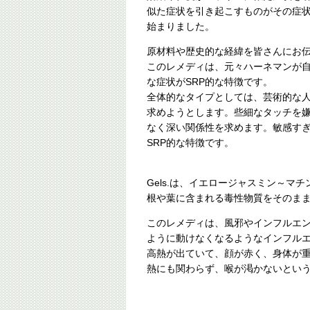
似た症状を引き起こすものがその症
始まりました。
原材料や歴史的な経緯を皆さんにお
このレメディは、元々ハーネマンが
な症状がSRP的な特徴です。
全体的なタイプとしては、芸術的な
求めようとします。些細なタッチを
なく深い関係性を求めます。敏感す
SRP的な特徴です。
Gels.は、イエロージャスミン～マ
根や葉に含まれる毒性物質をそのま
このレメディは、風邪やインフルエ
ように動けなくなるようなインフル
高熱が出ていて、顔が赤く、身体が
熱にも関わらず、喉が渇かないという