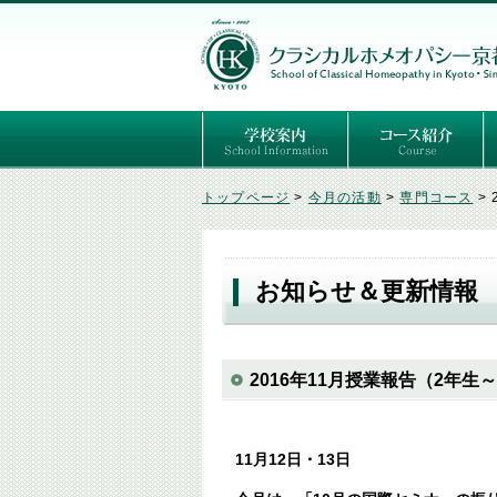
ごあいさつ
３つの基本理念
講師紹介
国際セミナー
ある日の学校生活（写真）
推薦者の声
よくあるご質問
予定表
はじめてのホメオパ
セルフケアコース
専門コース（4年制
専門コース（通信）
専門コース編入制度
トップページ
>
今月の活動
>
専門コース
>
お知らせ＆更新情報
2016年11月授業報告（2年生
11月12日・13日