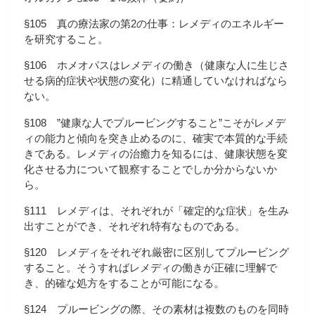
§105 真の療法家の第2の仕事：レメディのエネルギー
を研究すること。
§106 ホメオパスはレメディの働き（健康な人に生じさ
せる病的症状や状態の変化）に精通していなければなら
ない。
§108 ”健康な人でプルービングすること”こそがレメデ
ィの能力と傾向を突き止めるのに、確実で本質的な手続
きである。レメディの治癒力を知るには、健康状態を変
化させる力について観察することでしか分からないか
ら。
§111 レメディは、それぞれが「確定的な症状」を生み
出すことができ、それぞれ特有なものである。
§120 レメディをそれぞれ厳密に区別してプルービング
すること。そうすればレメディの働きが正確に理解で
き、的確な処方をすることが可能になる。
§124 プルービングの際、その素材は複数のものを同時