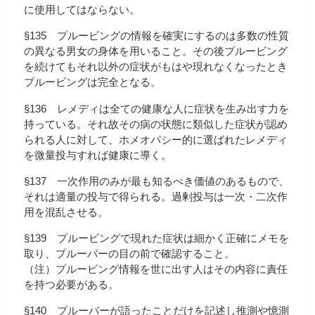
に使用してはならない。
§135 プルービングの情報を確実にするのは多数の性質
の異なる男女の身体を用いること。その後プルービング
を続けてもそれ以外の症状がもはや現れなくなったとき
プルービングは完全となる。
§136 レメディは全ての健康な人に症状を生み出す力を
持っている。それ故その病の状態に類似した症状が認め
られる人に対して、ホメオパシー的に選ばれたレメディ
を微量投与すれば健康に導く。
§137 一次作用のみが最も知るべき価値のあるもので、
それは適量の投与で得られる。過剰投与は一次・二次作
用を混乱させる。
§139 プルービングで現れた症状は細かく正確にメモを
取り、プルーバーの目の前で確認すること。
（注）プルービング情報を世に出す人はその内容に責任
を持つ必要がある。
§140 プルーバーが語ったことだけを記述し推測や憶測