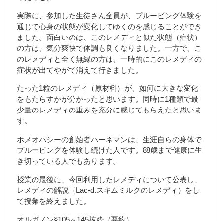
実際に、参加した生徒さん全員が、プルービング体験を
通じて心身の状態が変化してゆくのを感じることができ
ました。面白いのは、このレメディと似た状態（症状）
の方は、気分爽快で体調も良くなりました。一方で、こ
のレメディと全く無縁の方は、一時的にこのレメディの
症状が出てやがて消えて行きました。
たった1粒のレメディ（原材料）が、如何に大きな変化
をもたらすかが分かったと思います。同時に1種類で最
少量のレメディの重みを充分に感じてもらえたと思いま
す。
ホメオパシーの創始者ハーネマンは、生涯自らの身体で
プルービングを体験し続けた人です。88歳まで健康に生
き切っている人でもあります。
授業の最後に、今回利用したレメディについて公表し、
レメディの解説（Lac-d.スキムミルクのレメディ）をし
て授業を終えました。
オルガノン§105～145抜粋（要約）