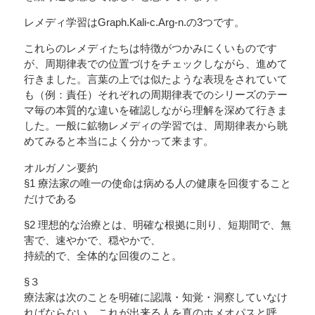
レメディ学習はGraph.Kali-c.Arg-n.の3つです。
これらのレメディたちは特徴がつかみにくいものです
が、周期律表での位置づけをチェックしながら、進めて
行きました。言葉の上では似たような表現をされていて
も（例：責任）それぞれの周期律表でのシリーズのテー
マ毎の本質的な違いを確認しながら理解を深めて行きま
した。一般に鉱物レメディの学習では、周期律表から眺
めてみると本当によく分かって来ます。
オルガノン要約
§1 療法家の唯一の使命は病める人の健康を回復すること
だけである
§2 理想的な治療とは、明確な根拠に則り、短期間で、無
害で、速やかで、穏やかで、
持続的で、全体的な回復のこと。
§３
療法家は次のことを明確に認識・知覚・洞察していなけ
ればならない。これが出来る人を真のホメオパスと呼