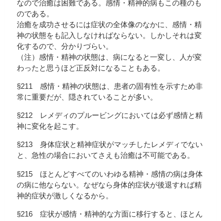
なので治癒は困難である。感情・精神的病もこの種のも
のである。
治癒を成功させるには症状の全体像のなかに、感情・精
神の状態をも記入しなければならない。しかしそれは変
化するので、分かりづらい。
（注）感情・精神の状態は、病になると一変し、人が変
わったと思うほど正反対になることもある。
§211 感情・精神の状態は、患者の固有性を示すため非
常に重要だが、隠されていることが多い。
§212 レメディのプルービングにおいては必ず感情と精
神に変化を起こす。
§213 身体症状と精神症状がマッチしたレメディでない
と、急性の場合においてさえも治癒は不可能である。
§215 ほとんどすべてのいわゆる精神・感情の病は身体
の病に他ならない。なぜなら身体的症状が後退すれば精
神的症状が激しくなるから。
§216 症状が感情・精神的な方面に移行すると、ほとん