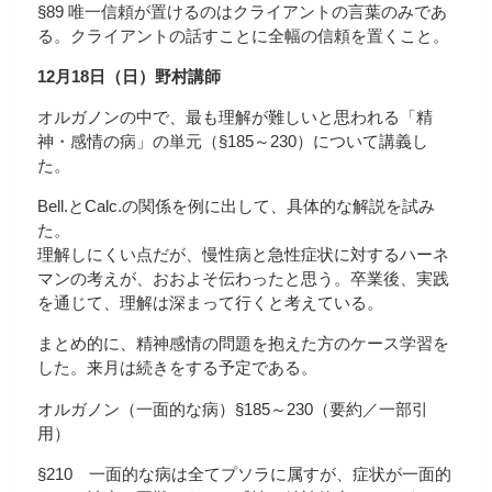
§89 唯一信頼が置けるのはクライアントの言葉のみであ
る。クライアントの話すことに全幅の信頼を置くこと。
12月18日（日）野村講師
オルガノンの中で、最も理解が難しいと思われる「精
神・感情の病」の単元（§185～230）について講義し
た。
Bell.とCalc.の関係を例に出して、具体的な解説を試み
た。
理解しにくい点だが、慢性病と急性症状に対するハーネ
マンの考えが、おおよそ伝わったと思う。卒業後、実践
を通じて、理解は深まって行くと考えている。
まとめ的に、精神感情の問題を抱えた方のケース学習を
した。来月は続きをする予定である。
オルガノン（一面的な病）§185～230（要約／一部引
用）
§210 一面的な病は全てプソラに属すが、症状が一面的