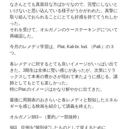
なさんとても真面目な方ばかりなので、完璧にしないと
いけないと思い込んでいる様子がうかがわれた。真摯に
取り組んでおられることにとても好感を持ててうれしか
った。
それを受けて、オルガノンのケーステーキングについて
再確認した。
今月のレメディ学習は、Plat. Kali-br. Iod. （Pall.）の３
つ。
各レメディに対するとても良いイメージがいっぱい出て
きた。3期生は全体に堅い感じがあったが、次第にリラ
ックスして本来の豊かさが現れて来たように感じる。講
師としてもとても楽しかった。
特にPlat.のイメージはかなり鮮やかに出てきた。
最後に周期表のおさらいと各レメディと類似したエネル
ギーを感じる映画を紹介して講義を終えた。
オルガノン§83～（要約／一部抜粋）
§83 症例を”個別化”したものとして捉えるために