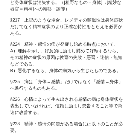
ど身体症状は消失する。（[粗野なもの＝身体]→[精妙な
器官＝精神]への転移・誘導）
§217 上記のような場合、レメディの類似性は身体症状
だけでなく精神症状のより正確な特性をとらえる必要が
ある。
§224 精神・感情の病が発症し始める時点において、
A）理解を示し、好意的に励まし慰めて好転するなら、
その精神の症状の原因は教育の失敗・悪習・迷信・無知
などである。
B）悪化するなら、身体の病気から生じたものである。
§225 病は「身体→感情」だけではなく「感情→身体」
へ進行するものもある。
§226 心情によって生み出される感情の病は身体症状を
表出していなければ、信頼し励まし忠告すること等で急
速に改善する。
§228 精神・感情の問題がある場合には以下のことが必
要。