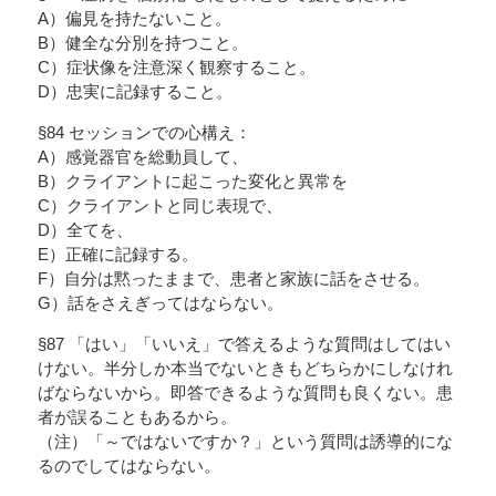
A）偏見を持たないこと。
B）健全な分別を持つこと。
C）症状像を注意深く観察すること。
D）忠実に記録すること。
§84 セッションでの心構え：
A）感覚器官を総動員して、
B）クライアントに起こった変化と異常を
C）クライアントと同じ表現で、
D）全てを、
E）正確に記録する。
F）自分は黙ったままで、患者と家族に話をさせる。
G）話をさえぎってはならない。
§87 「はい」「いいえ」で答えるような質問はしてはい
けない。半分しか本当でないときもどちらかにしなけれ
ばならないから。即答できるような質問も良くない。患
者が誤ることもあるから。
（注）「～ではないですか？」という質問は誘導的にな
るのでしてはならない。