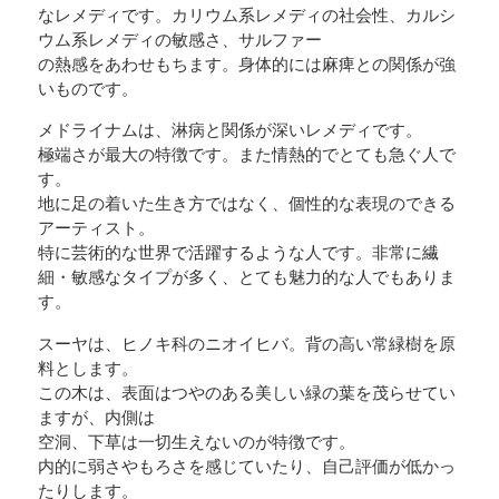
なレメディです。カリウム系レメディの社会性、カルシ
ウム系レメディの敏感さ、サルファー
の熱感をあわせもちます。身体的には麻痺との関係が強
いものです。
メドライナムは、淋病と関係が深いレメディです。
極端さが最大の特徴です。また情熱的でとても急ぐ人で
す。
地に足の着いた生き方ではなく、個性的な表現のできる
アーティスト。
特に芸術的な世界で活躍するような人です。非常に繊
細・敏感なタイプが多く、とても魅力的な人でもありま
す。
スーヤは、ヒノキ科のニオイヒバ。背の高い常緑樹を原
料とします。
この木は、表面はつやのある美しい緑の葉を茂らせてい
ますが、内側は
空洞、下草は一切生えないのが特徴です。
内的に弱さやもろさを感じていたり、自己評価が低かっ
たりします。