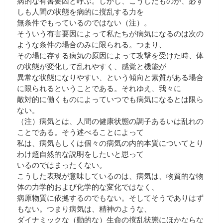
病的な有害要因と呼ぶ。しかし、こうしたものが、必ず
しも人間の状態を病的に撹乱する力を
無条件でもっているのではない（注）。
そういう有害要因によって私たちが病気になるのは次の
ような条件の場合のみに限られる。つまり、
その場に存する病気の原因によって攻撃を受けた時、体
の状態が変化して乱れやすく、感覚と機能が
異常な状態になりやすい、という傾向と素質がある場合
に限られるということである。それゆえ、我々に
敵対的に働くものによっていつでも病気になるとは限ら
ない。
（注）病気とは、人間の健康状態の調子あるいは乱れの
ことである。そう述べることによって
私は、病気もしくは個々の病気の内的本質についてとり
わけ超自然的な説明をしたいと思って
いるのではまったくない。
こうした表現が意味しているのは、病気は、物質的な物
体の力学的および化学的な変化ではなく、
病原物質に依拠するのでもない。そしてそうでありはず
もない。つまり病気は、精神のような、
ダイナミックな（動的な）生命の撹乱状態にほかならな