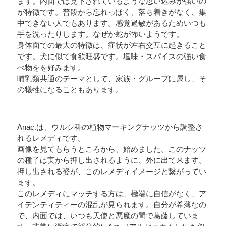
ます。内面では見下されているような思い込みが強いの
が特徴です。普段から忘れっぽく、落ち着きがなく、集
中できない人でもあります。感覚過敏があるためいつも
手を洗ったりします。なぜか蛇が怖いようです。
身体面での最大の特徴は、症状が左右交互に起きること
です。犬に似て食欲旺盛です。塩味・スパイスの強い食
べ物をを好みます。
哺乳類共通のテーマとして、家族・グループに属し、そ
の犠牲になることもあります。
Anac.は、ウルシ科の植物マーキングナッツから調整さ
れるレメディです。
画像を見てもらうところから、始めました。このナッツ
の種子は実から押し出されるように、外に出て来ます。
押し出される姿が、このレメディイメージと繋がってい
ます。
このレメディにマッチする方は、極端に自信がなく、ア
イデンティティーの混乱が見られます。自分が希薄なの
で、内面では、いつも天使と悪魔の間で葛藤していま