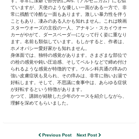
す。非常に潔癖で部分的にArs.（アルセニカム）にも似
ていますが、天使のような優しい一面がある一方で、非
常に残酷で冷酷な一面もあります。激しい暴力性を伴う
こともあり、凄みのある人かも知れません。これは映画
スターウオーズの主役の一人、アナキン・スカイウオー
カーがやがて、ダースベーダ―になって行く姿に重なり
ます。名前も類似しています。もしかすると、作者は、
ホメオパシー愛好家かも知れません。
身体面では、独特の感覚があります。さまざまな部位で
の栓の感覚や鈍い圧迫感、そしてベルトなどで締め付け
られるような感覚が特徴的です。ウルシ科共通の痒みの
強い皮膚症状も見られ、その痒みは、非常に熱いお湯で
好転します。そして、不思議に食事中は、あらゆる症状
が好転するという特徴があります。
かつて、講師が経験した少年のケースを紹介しながら、
理解を深めてもらいました。
Previous Post
Next Post