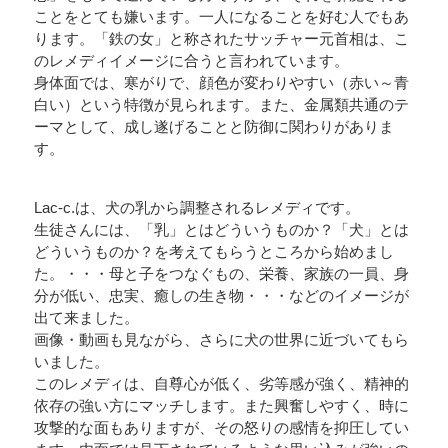
ことをとても嫌います。一人になることを好む人でもあ
ります。「鉄の女」と称されたサッチャー元首相は、こ
のレメディイメージに合うと言われています。
身体面では、寒がりで、顔色が変わりやすい（赤い～青
白い）という特徴が見られます。また、金属類共通のテ
ーマとして、成し遂げることと防御に関わりがありま
す。
Lac-c.は、犬の乳から調整されるレメディです。
生徒さんには、「乳」とはどういうものか？「犬」とは
どういうものか？を考えてもらうところから始めまし
た。・・・母と子をつなぐもの、栄養、家族の一員、身
分が低い、忠実、癒しの生き物・・・などのイメージが
出て来ました。
画像・動画も見ながら、さらに犬の世界に近づいてもら
いました。
このレメディは、自尊心が低く、劣等感が強く、精神的
依存の強い方にマッチします。また興奮しやすく、時に
攻撃的な面もありますが、その怒りの感情を抑圧してい