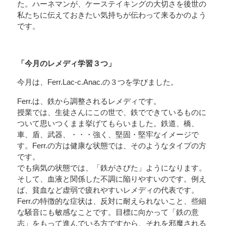
た。ハーネマンが、ケーステイキングの大切さを後世の
私たちに伝えておきたい気持ちが伝わって来るかのよう
です。
「今月のレメディ学習３つ」
今月は、Ferr.Lac-c.Anac.の３つを学びました。
Ferr.は、鉄から調整されるレメディです。
授業では、生徒さんにこの世で、鉄でできているものに
ついて思いつくまま挙げてもらいました。鉄道、橋、
車、盾、武器、・・・強く、堅固・堅牢なイメージで
す。Ferr.の方は健康な状態では、そのようなタイプの方
です。
でも病気の状態では、「鉄がさびた」ようになります。
そして、血液と関係した不調に陥りやすいのです。例え
ば、貧血など虚弱で疲れやすいレメディの代表です。
Ferr.の特徴的な症状は、反対に耐えられないこと、些細
な騒音にも敏感なことです。目標に向かって「鉄の意
志」をもって進んでいる方ですから、それを邪魔される