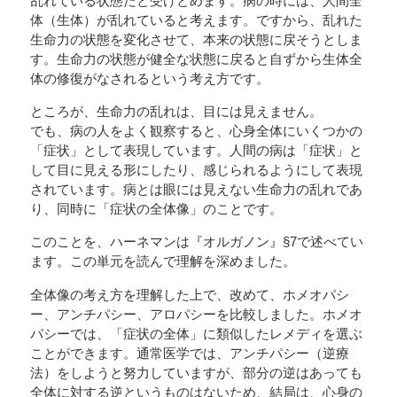
乱れている状態だと受けとめます。病の時には、人間全
体（生体）が乱れていると考えます。ですから、乱れた
生命力の状態を変化させて、本来の状態に戻そうとしま
す。生命力の状態が健全な状態に戻ると自ずから生体全
体の修復がなされるという考え方です。
ところが、生命力の乱れは、目には見えません。
でも、病の人をよく観察すると、心身全体にいくつかの
「症状」として表現しています。人間の病は「症状」と
して目に見える形にしたり、感じられるようにして表現
されています。病とは眼には見えない生命力の乱れであ
り、同時に「症状の全体像」のことです。
このことを、ハーネマンは『オルガノン』§7で述べてい
ます。この単元を読んで理解を深めました。
全体像の考え方を理解した上で、改めて、ホメオパシ
ー、アンチパシー、アロパシーを比較しました。ホメオ
パシーでは、「症状の全体」に類似したレメディを選ぶ
ことができます。通常医学では、アンチパシー（逆療
法）をしようと努力していますが、部分の逆はあっても
全体に対する逆というものはないため、結局は、心身の