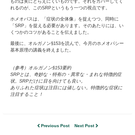
ものは実にとらえにくいものです。それをカバーしてく
れるのが、このSRPというもう一つの視点です。
ホメオパスは、「症状の全体像」を捉えつつ、同時に
「SRP」を捉える必要があります。そのあたりには、い
くつかのコツがあることを伝えました。
最後に、オルガノン§153を読んで、今月のホメオパシー
基本原理の講義を終えました。
（参考）オルガノン§153要約
SRPとは、奇妙な・特有の・異常な・まれな特徴的症
状。SRPだけに目を向けても良い。
ありふれた症状は注目には値しない。特徴的な症状に
注目すること！
Previous Post
Next Post