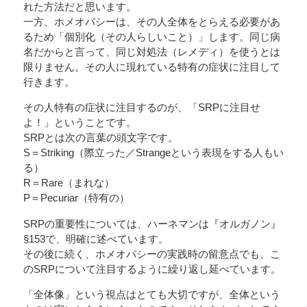
れた方法だと思います。
一方、ホメオパシーは、その人全体をとらえる必要があ
るため「個別化（その人らしいこと）」します。同じ病
名だからと言って、同じ対処法（レメディ）を使うとは
限りません。その人に現れている特有の症状に注目して
行きます。
その人特有の症状に注目するのが、「SRPに注目せ
よ！」ということです。
SRPとは次の言葉の頭文字です。
S＝Striking（際立った／Strangeという表現をする人もい
る）
R＝Rare（まれな）
P＝Pecuriar（特有の）
SRPの重要性については、ハーネマンは『オルガノン』
§153で、明確に述べています。
その後に続く、ホメオパシーの実践時の留意点でも、こ
のSRPについて注目するように繰り返し延べています。
「全体像」という視点はとても大切ですが、全体という