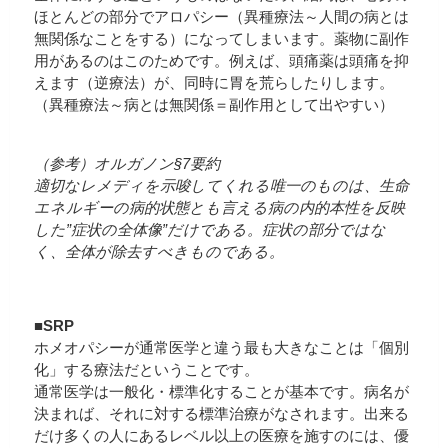
ほとんどの部分でアロパシー（異種療法～人間の病とは
無関係なことをする）になってしまいます。薬物に副作
用があるのはこのためです。例えば、頭痛薬は頭痛を抑
えます（逆療法）が、同時に胃を荒らしたりします。
（異種療法～病とは無関係＝副作用として出やすい）
（参考）オルガノン§7要約
適切なレメディを示唆してくれる唯一のものは、生命
エネルギーの病的状態とも言える病の内的本性を反映
した”症状の全体像”だけである。症状の部分ではな
く、全体が除去すべきものである。
■SRP
ホメオパシーが通常医学と違う最も大きなことは「個別
化」する療法だということです。
通常医学は一般化・標準化することが基本です。病名が
決まれば、それに対する標準治療がなされます。出来る
だけ多くの人にあるレベル以上の医療を施すのには、優