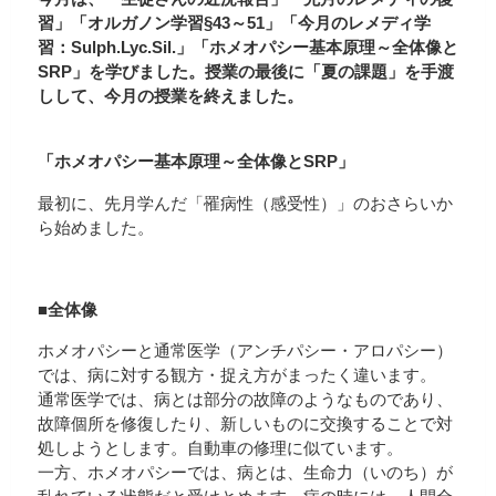
習」「オルガノン学習§43～51」「今月のレメディ学
習：Sulph.Lyc.Sil.」「ホメオパシー基本原理～全体像と
SRP」を学びました。授業の最後に「夏の課題」を手渡
しして、今月の授業を終えました。
「ホメオパシー基本原理～全体像とSRP」
最初に、先月学んだ「罹病性（感受性）」のおさらいか
ら始めました。
■
全体像
ホメオパシーと通常医学（アンチパシー・アロパシー）
では、病に対する観方・捉え方がまったく違います。
通常医学では、病とは部分の故障のようなものであり、
故障個所を修復したり、新しいものに交換することで対
処しようとします。自動車の修理に似ています。
一方、ホメオパシーでは、病とは、生命力（いのち）が