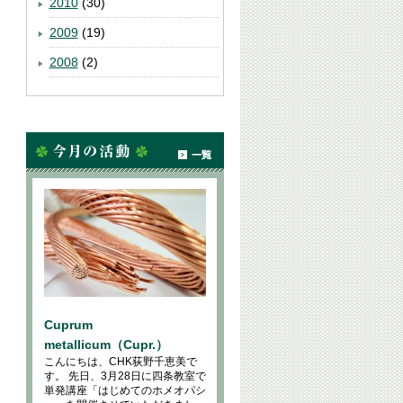
2010
(30)
2009
(19)
2008
(2)
Cuprum
metallicum（Cupr.）
こんにちは、CHK荻野千恵美で
す。 先日、3月28日に四条教室で
単発講座「はじめてのホメオパシ