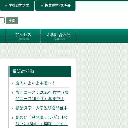
お問い合わせ
専門コースお問い合わせ
専門コース入学お申し込み
個人セッション
最近の活動
夏もいよいよ本番へ！
専門コース：2026年度生（専
門コース19期生）募集中！
授業見学・入学説明会開催中
新規に「秋開講：ﾎﾒｵﾊﾟｼｰｾﾙﾌ
ｹｱｺｰｽ（6回）」開講します！