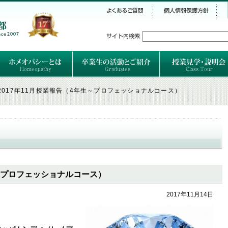
シー
）
ホメオパシーとは
クラシカルホメオパシーとは
オルガノンとは
ハーネマンの人生
ハーネマン以後のホメオパス
レメディの使い方ABC
卒業生のご紹介
卒業生の活動
2017年11月授業報告（4年生～プロフェッショナルコース）
生～プロフェッショナルコース）
2017年11月14日