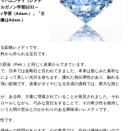
マッパムンディ（レメデ
ルガノン学習§231～
ィ学習（Adam.）」「古
はAdam.）
れる鉱物レメディです。
原料から作られる宝石です。
.）や原油（Petr.）と同じく炭素からできています。
石で、日本では金剛石と言われてきました。本来は脂じみた素朴な
とによって美しい光沢を放ちます。優れた熱伝導性があり、触れる
も強い鉱物です。炭素がダイヤになる生成の過程では、膨大な熱と
たが、ある時、大量に埋蔵されていることが発見されました。それ
トロールしながら、巧みな宣伝をすることで、その希少性を維持し
ういう人間の営みとのかかわりのある興味深いレメディです。
立性です。
己価値への疑問があります。心の奥底では、自分は価値が低いので