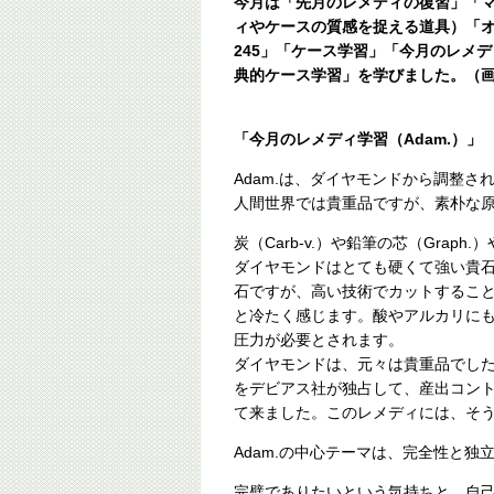
今月は「先月のレメディの復習」「
ィやケースの質感を捉える道具）「オ
245」「ケース学習」「今月のレメデ
典的ケース学習」を学びました。（画像
「今月のレメディ学習（Adam.）」
Adam.は、ダイヤモンドから調整さ
人間世界では貴重品ですが、素朴な
炭（Carb-v.）や鉛筆の芯（Graph
ダイヤモンドはとても硬くて強い貴
石ですが、高い技術でカットするこ
と冷たく感じます。酸やアルカリに
圧力が必要とされます。
ダイヤモンドは、元々は貴重品でし
をデビアス社が独占して、産出コン
て来ました。このレメディには、そ
Adam.の中心テーマは、完全性と独
完璧でありたいという気持ちと、自