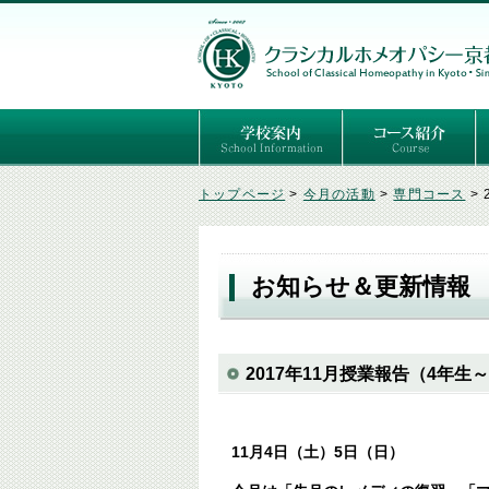
ごあいさつ
３つの基本理念
講師紹介
国際セミナー
ある日の学校生活（写真）
推薦者の声
よくあるご質問
予定表
はじめてのホメオパ
セルフケアコース
専門コース（4年制
専門コース（通信）
専門コース編入制度
トップページ
>
今月の活動
>
専門コース
>
お知らせ＆更新情報
2017年11月授業報告（4年
11月4日（土）5日（日）