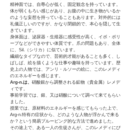
精神面では、自尊心が低く、固定観念を持っています。
体が弱くもろい感じがあり、お腹の中に生き物がいるか
のような妄想を持っていることもあります。対外的には
礼儀正しいのですが、かなり閉鎖的で、本心を隠して生
きています。
身体面は、泌尿器・生殖器に感受性が高く、イボ・ポリ
ープなどができやすい体質です。爪の問題もあり、全体
に、Sil.（シリカ）に似ています。
繊細なタイプなので、芸術的才能があることも多く、し
ばしば、絵を描くような仕事や趣味を持っています。歴
史上の人物では、アンリ・ルソーの絵に、このレメディ
のエネルギーを感じます。
Arg-n.は、
硝酸銀から調整される鉱物（貴金属）レメデ
ィです。
事前学習では、銀、又は硝酸について調べて来てもらい
ました。
授業では、原材料のエネルギーを感じてもらった上で、
Arg-n.特有の症状から、どのような人物が浮かんで来る
か？という簡易プルービング的な方法で進めました。
その途上で、ある一人の生徒さんが、このレメディにぴ