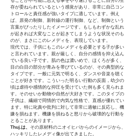
ることが不可能に思える事をやり遂げることに自分の生
存が委ねられているという感覚があり、非常に自己コン
トロールと責任感が強いタイプに適しています。例え
ば、原発の制御、新幹線の運行制御、など、制御という
言葉がぴったりしたイメージです。もしもわずかな乱れ
が起きれば大変なことが起きてしまうような状況そのも
のが、まさにこのレメディを、表現しています。
現代では、子供にもこのレメディを必要とする子が多い
と言われています。親が厳しく、自分の感情を抑え込ん
でいる良い子です。肌の色は濃いめで、ほくろが多く、
目の白目の部分が青みを帯びているのが、その典型的な
タイプです。一般に元気で明るく、ダンスや音楽を聴く
ことが好きです。こういった明るい行動の反面，幼少の
頃は虐待や感情的な抑圧を受けていた例も多く見られま
す。そのせいか動物や自然が大好きです。このタイプの
子供は、繊細で同情的で内気な性格で、直感が優れてい
ます。特に叱責や批判に対して非常に過敏に反応し、機
嫌を損ねます。機嫌を損ねると怒りから破壊的な行動を
とることがあります。
Thuj.は、
その原材料のニオイヒバからのイメージから、
ハッキリしたレメディ像が出てきました。