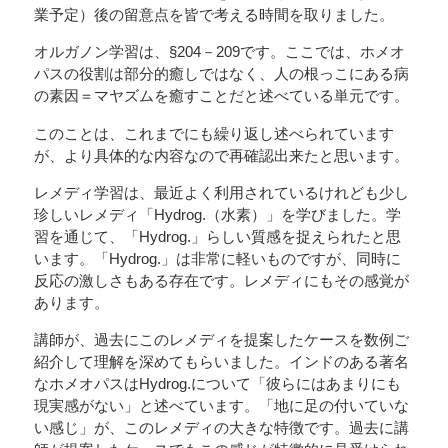
業予定）後の留意点を皆で考える時間を取りました。
オルガノン学習は、§204－209です。ここでは、ホメオ
パスの役割は部分的癒しではなく、人の根っこにある病
の素因＝マヤズムを癒すことだと述べている単元です。
このことは、これまでにも繰り返し述べられています
が、より具体的な内容なので再確認出来たと思います。
レメディ学習は、最近よく利用されているけれども少し
珍しいレメディ「Hydrog.（水素）」を学びました。学
習を通じて、「Hydrog.」らしい質感を捉えられたと思
います。「Hydrog.」は非常に軽いものですが、同時に
反応の激しさもある存在です。レメディにもその感覚が
あります。
講師が、過去にこのレメディを提案したケースを数例ご
紹介して理解を深めてもらいました。インドのある著名
なホメオパスはHydrog.について「彼らにはあまりにも
現実感がない」と述べています。「地に足の付いていな
い感じ」が、このレメディの大きな特徴です。過去に講