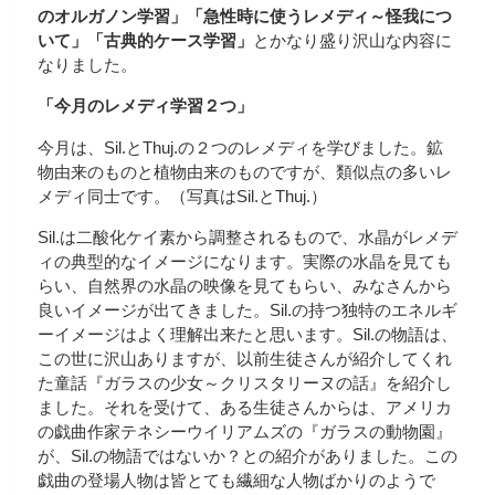
のオルガノン学習」「急性時に使うレメディ～怪我につ
いて」「古典的ケース学習」
とかなり盛り沢山な内容に
なりました。
「今月のレメディ学習２つ」
今月は、Sil.とThuj.の２つのレメディを学びました。鉱
物由来のものと植物由来のものですが、類似点の多いレ
メディ同士です。（写真はSil.とThuj.）
Sil.は二酸化ケイ素から調整されるもので、水晶がレメデ
ィの典型的なイメージになります。実際の水晶を見ても
らい、自然界の水晶の映像を見てもらい、みなさんから
良いイメージが出てきました。Sil.の持つ独特のエネルギ
ーイメージはよく理解出来たと思います。Sil.の物語は、
この世に沢山ありますが、以前生徒さんが紹介してくれ
た童話『ガラスの少女～クリスタリーヌの話』を紹介し
ました。それを受けて、ある生徒さんからは、アメリカ
の戯曲作家テネシーウイリアムズの『ガラスの動物園』
が、Sil.の物語ではないか？との紹介がありました。この
戯曲の登場人物は皆とても繊細な人物ばかりのようで