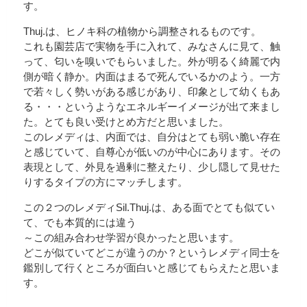
す。
Thuj.は、ヒノキ科の植物から調整されるものです。
これも園芸店で実物を手に入れて、みなさんに見て、触
って、匂いを嗅いでもらいました。外が明るく綺麗で内
側が暗く静か。内面はまるで死んでいるかのよう。一方
で若々しく勢いがある感じがあり、印象として幼くもあ
る・・・というようなエネルギーイメージが出て来まし
た。とても良い受けとめ方だと思いました。
このレメディは、内面では、自分はとても弱い脆い存在
と感じていて、自尊心が低いのが中心にあります。その
表現として、外見を過剰に整えたり、少し隠して見せた
りするタイプの方にマッチします。
この２つのレメディSil.Thuj.は、ある面でとても似てい
て、でも本質的には違う
～この組み合わせ学習が良かったと思います。
どこが似ていてどこが違うのか？というレメディ同士を
鑑別して行くところが面白いと感じてもらえたと思いま
す。