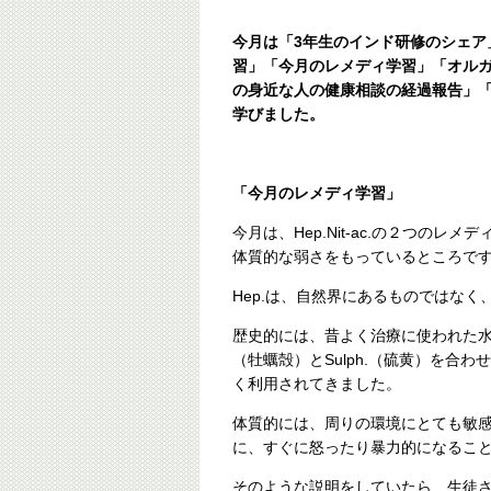
今月は「3年生のインド研修のシェア
習」「今月のレメディ学習」「オル
の身近な人の健康相談の経過報告」
学びました。
「今月のレメディ学習」
今月は、Hep.Nit-ac.の２つの
体質的な弱さをもっているところで
Hep.は、自然界にあるものではな
歴史的には、昔よく治療に使われた水
（牡蠣殻）とSulph.（硫黄）を合
く利用されてきました。
体質的には、周りの環境にとても敏
に、すぐに怒ったり暴力的になるこ
そのような説明をしていたら、生徒