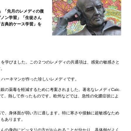
」「先月のレメディの復
ガノン学習」「生徒さん
「古典的ケース学習」を
レメディを学びました。この２つのレメディの共通項は、感覚の敏感さと
す。
く、ハーネマンが作った珍しいレメディです。
銀の薬毒を軽減するために考案されました。著名なレメディCalc.
わせて、熱して作ったものです。欧州などでは、急性の化膿症状によ
感で、身体面が弱い方に適します。特に寒さや接触に超敏感なため
ともあります。
さんの身内にピッタリの方がおられることが分かり、具体例がよく