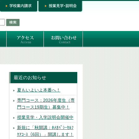
お問い合わせ
専門コースお問い合わせ
専門コース入学お申し込み
個人セッション
最近のお知らせ
夏もいよいよ本番へ！
専門コース：2026年度生（専
門コース19期生）募集中！
授業見学・入学説明会開催中
新規に「秋開講：ﾎﾒｵﾊﾟｼｰｾﾙﾌ
ｹｱｺｰｽ（6回）」開講します！