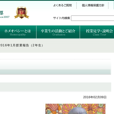
シー
）
ホメオパシーとは
クラシカルホメオパシーとは
オルガノンとは
ハーネマンの人生
ハーネマン以後のホメオパス
レメディの使い方ABC
卒業生のご紹介
卒業生の活動
2016年1月授業報告（2年生）
2016年02月09日