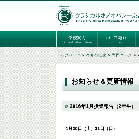
ごあいさつ
３つの基本理念
講師紹介
国際セミナー
ある日の学校生活（写真）
推薦者の声
よくあるご質問
予定表
はじめてのホメオパ
セルフケアコース
専門コース（4年制
専門コース（通信）
専門コース編入制度
トップページ
>
今月の活動
>
専門コース
>
お知らせ＆更新情報
2016年1月授業報告（2年生）
1月30日（土）31日（日）