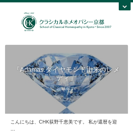
『Adamas.ダイヤモンド由来のレメ
ディ』
2024/06/26
こんにちは、CHK荻野千恵美です。 私が還暦を迎
…