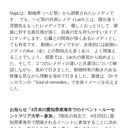
Naja.は、動物界（ヘビ類）から調整されたレメディで
す。 でも、ヘビ類の代表レメディLach.とは、随分違う
雰囲気をもったレメディです。 優しくおっとりして、家
族に対する責任感が強く、自責の念を持ちやすいタイプ
にマッチします。心臓との関係が強くあるレメディとし
ても有名です。 動物レメディですが、全体的には鉱物レ
メディのAur.（金）との類似点も多くあり、よく間違え
ることでしょう。 授業では、Lach.の復習から始めまし
た。そして、２つのレメディの違いと共通項について確
認しながら、進めて行きました。動物特有の動きのある
映像も見ながら理解を深めて行きました。最後は、Dr.サ
ンカランの『Soul of remedies』で全体イメージを伝えま
した。
お知らせ「4月末の愛知県東海市でのイベント～ルーセ
ントマリア大学～参加」
7期生の有志で、4月29日に愛
知県東海市で開催されるイベントに参加することに決め