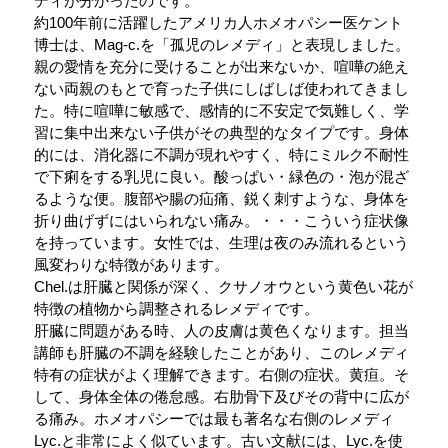
ディが分かったのです。
約100年前に活躍したアメリカ人ホメオパシー医ケント
博士は、Mag-c.を「孤児のレメディ」と表現しました。
親の愛情を充分に受けることが出来ないか、喧嘩の絶え
ない両親のもとで育った子供にしばしば使われてきまし
た。特に喧嘩に敏感で、感情的に不安定で気難しく、学
習に集中出来ない子供がその典型的なタイプです。身体
的には、消化器に不調が現れやすく、特にミルク不耐性
で下痢をする乳児に良い。酸っぱい・緑色の・泡が混ざ
るような便。腹部や腸の疝痛、鋭く刺すような、身体を
折り曲げずにはいられない痛み。・・・こういう症状像
を持っています。女性では、生理は夜のみ流れるという
風変わりな特徴があります。
Chel.は肝臓と関係が深く、クサノオウという黄色い花が
特徴の植物から調整されるレメディです。
肝臓に問題がある時、人の皮膚は黄色くなります。担当
講師も肝臓の不調を経験したことがあり、このレメディ
特有の症状がよく理解できます。右側の症状。黄疸。そ
して、身体全体の倦怠感。右肋骨下及びその背中に広が
る痛み。ホメオパシーでは最も著名な右側のレメディ
Lyc.と非常によく似ています。古い文献には、Lyc.を使