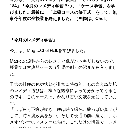
184」「今月のレメディ学習３つ」「ケース学習」を学
びました。最後に、「上級コースの修了式」をして、無
事今年度の全授業を終えました。（画像は、Chel.）
「今月のレメディ学習」
今月は、Mag-c.Chel.Hell.を学びました。
Mag-c.の原料からのレメディ像がハッキリしないので、
授業では古典的ケース（乳児の例）の紹介から入りまし
た。
子供の排便の色や状態が非常に特徴的。もの言えぬ幼児
のレメディ選びは、様々な観察によって分かってくるも
のです。このケースは、かなり古い文献を元にしていま
す。
「しばらく下痢が続き、便は時々緑色。酸っぱい臭いが
して、時々腐敗臭を放つ。そして便通の前に泣く。」ホ
メオパシーのマスターたちは、これだけの情報で、レメ