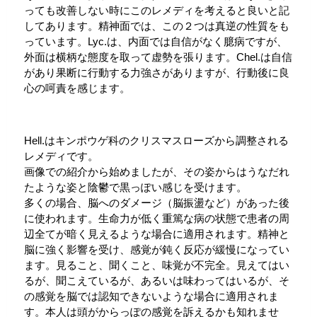
っても改善しない時にこのレメディを考えると良いと記
してあります。精神面では、この２つは真逆の性質をも
っています。Lyc.は、内面では自信がなく臆病ですが、
外面は横柄な態度を取って虚勢を張ります。Chel.は自信
があり果断に行動する力強さがありますが、行動後に良
心の呵責を感じます。
Hell.はキンポウゲ科のクリスマスローズから調整される
レメディです。
画像での紹介から始めましたが、その姿からはうなだれ
たような姿と陰鬱で黒っぽい感じを受けます。
多くの場合、脳へのダメージ（脳振盪など）があった後
に使われます。生命力が低く重篤な病の状態で患者の周
辺全てが暗く見えるような場合に適用されます。精神と
脳に強く影響を受け、感覚が鈍く反応が緩慢になってい
ます。見ること、聞くこと、味覚が不完全。見えてはい
るが、聞こえているが、あるいは味わってはいるが、そ
の感覚を脳では認知できないような場合に適用されま
す。本人は頭がからっぽの感覚を訴えるかも知れませ