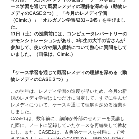
ース学習を通じて既習レメディの理解を深める（動物レ
メディのCASE２つ）」「今月のレメディ学習
（Cimic.）」「オルガノン学習§231～245」を学びまし
た。
11日（土）の授業前には、コンピュータレパートリーの
デモンシトレーションがあり、3年生の大半の皆さんが
参加して、使い方や購入価格について熱心に質問をして
いました。（画像は、Cimic.）
「ケース学習を通じて既習レメディの理解を深める（動
物レメディのCASE２つ）」
この学年は、レメディ学習の進度が早いため、今月の新
規のレメディ学習は１つだけに限定して、すでに学んだ
レメディについて、ケースを通じて理解を深める授業を
しました。
CASE1.は、数年前に、講師が外部のセミナーを受講し
た際に、ノートに記録していたケースを再編集して教材
にし、また、CASE2.は、古典的ケースを材料にして考
えて行きました。いずれのCASEでも、特徴的な症状を