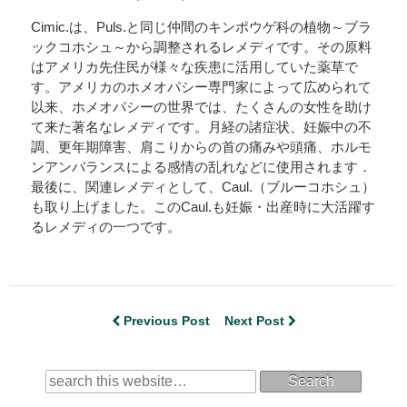
Cimic.は、Puls.と同じ仲間のキンポウゲ科の植物～ブラ
ックコホシュ～から調整されるレメディです。その原料
はアメリカ先住民が様々な疾患に活用していた薬草で
す。アメリカのホメオパシー専門家によって広められて
以来、ホメオパシーの世界では、たくさんの女性を助け
て来た著名なレメディです。月経の諸症状、妊娠中の不
調、更年期障害、肩こりからの首の痛みや頭痛、ホルモ
ンアンバランスによる感情の乱れなどに使用されます．
最後に、関連レメディとして、Caul.（ブルーコホシュ）
も取り上げました。このCaul.も妊娠・出産時に大活躍す
るレメディの一つです。
Previous Post
Next Post
Search