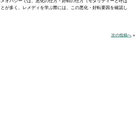
ホメオパシーでは、悪化の仕方・好転の仕方（モダリティーと呼ば
ことが多く、レメディを学ぶ際には、この悪化・好転要因を確認し
次の投稿へ
»