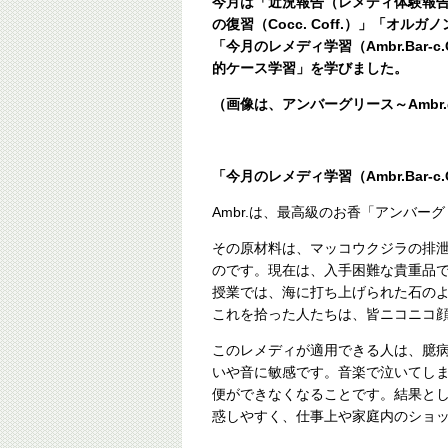
今月は「近況報告（レメディ体験報
の復習（Cocc. Coff.）」「オルガノ
「今月のレメディ学習（Ambr.Bar-c.C
的ケース学習」を学びました。
（画像は、アンバーグリース～Ambr
「今月のレメディ学習（Ambr.Bar-c.Co
Ambr.は、最高級のお香「アンバー
その原材料は、マッコウクジラの排
のです。現在は、入手困難な貴重品
授業では、海に打ち上げられた石の
これを拾った人たちは、皆ニコニコ
このレメディが適用できる人は、臆
いや音に敏感です。音楽で泣いてし
便ができなくなることです。結果と
惑しやすく、仕事上や家庭内のショ