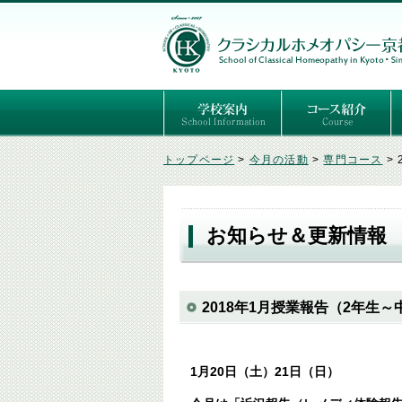
ごあいさつ
３つの基本理念
講師紹介
国際セミナー
ある日の学校生活（写真）
推薦者の声
よくあるご質問
予定表
はじめてのホメオパ
セルフケアコース
専門コース（4年制
専門コース（通信）
専門コース編入制度
トップページ
>
今月の活動
>
専門コース
>
お知らせ＆更新情報
2018年1月授業報告（2年生
1月20日（土）21日（日）