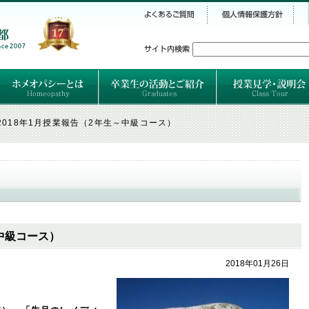
シー
）
ホメオパシーとは
クラシカルホメオパシーとは
オルガノンとは
ハーネマンの人生
ハーネマン以後のホメオパス
レメディの使い方ABC
卒業生のご紹介
卒業生の活動
2018年1月授業報告（2年生～中級コース）
～中級コース）
2018年01月26日