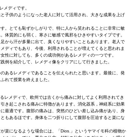
るレメディです。
供と子供のようになった老人に対して活用され、大きな成果を上げ
です。とても恥ずかしがりで、特に人から笑われることに非常に敏
ん。体質的にも弱く、寒さに敏感で風邪をひきやすいタイプです。
。足から汗が多量に出て、臭くなりやすいこともあります。老人で
レメディでもあり、今後、利用されることが増えてくると思われま
む女性に対しても、多くの成功例があるレメディの一つです。
実践例を紹介して、レメディ像をクリアにして行きました。
ルのあるレメディであることを伝えられたと思います。最後に、発
にふれて授業を終えました。
されるレメディで、欧州では古くから痛みに対してよく利用されてき
て引き起こされる痛みに特徴があります。消化器系，神経系に効果
合に最適です。腹部の痛みは、突然のひどい差し込み痛があり、身
こともあるほです。身体を二つ折りにして腹部を圧迫すると楽にな
が楽になるような場合には、「Dios.」というヤマイモ科の植物か