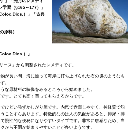
告）」「先月のレメディ
ン学習（§165～177）」
oloc.Dios.）」「古典
.の原料）
loc.Dios.）」
グリース」から調整されたレメディです。
泄物が長い間、海に漂って海岸に打ち上げられた石の塊のようなも
です。
ような原材料の映像をみるところから始めました。
顔です。とても高く買ってもらえるからです。
病でひどい恥ずかしがり屋です。内気で赤面しやすく、神経質で匂
まうことすらあります。特徴的なのは人の気配があると、排尿・排
して慢性的な便秘になりやすいタイプです。非常に敏感なため、当
ックから不調が始まりやすいことが多いようです。