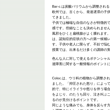
Bar-c.は炭酸バリウムから調整され
欧州では、古くから、発達遅滞の子
てきました。
子供では極端な自信のなさが特徴的
感です。些細なことも決められませ
風邪をひくと扁桃腺がよく腫れます
は、認知症的症状の方への第一候補
す。子供や老人に限らず、不妊で悩
授業では、出来るだけ多くの講師の
色んな人に対して使えるポテンシャ
達障害に関する一般情報のポイント
Coloc.は、ウリ科の植物から調整
ました。「抑圧された怒り」によっ
的で、特にイライラや怒りを伴う場
をよじり、のたうち回り、泣き叫ぶ
るのが見分けるポイントです。
同じような痛みでも、身体を反らす方