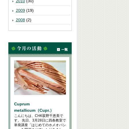
2010
(30)
2009
(19)
2008
(2)
Cuprum
metallicum（Cupr.）
こんにちは、CHK荻野千恵美で
す。 先日、3月28日に四条教室で
単発講座「はじめてのホメオパシ