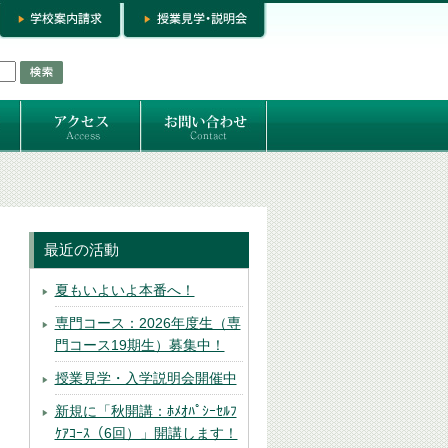
お問い合わせ
専門コースお問い合わせ
専門コース入学お申し込み
個人セッション
最近の活動
夏もいよいよ本番へ！
専門コース：2026年度生（専
門コース19期生）募集中！
授業見学・入学説明会開催中
新規に「秋開講：ﾎﾒｵﾊﾟｼｰｾﾙﾌ
ｹｱｺｰｽ（6回）」開講します！