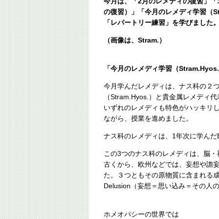
今月は、「2月のレメディの復習」「オ
の復習）」「今月のレメディ学習（Stram.
「レパートリー練習」を学びました
（画像は、Stram.）
「今月のレメディ学習（Stram.Hyos.P
今月学んだレメディは、ナス科の２
（Stram.Hyos.）と貴金属レメディ代
いずれのレメディも特色がハッキリ
ながら、授業を進めました。
ナス科のレメディは、1年次に学んだB
この3つのナス科のレメディは、脳・
古くから、欧州などでは、妄想や譫
た。３つともその原物質に含まれる
Delusion（妄想＝思い込み＝そ
ホメオパシーの世界では