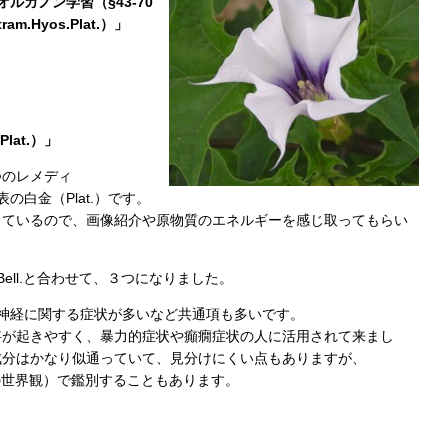
ルガノン学習（§43-70
Hyos.Plat.）」
。
lat.）」
つのレメディ
表の白金（Plat.）です。
しているので、画像紹介や原物質のエネルギーを感じ取ってもらい
ell.と合わせて、３つになりました。
神経に関する症状が多いなど共通項も多いです。
妄が起きやすく、暴力的症状や癲癇症状の人に活用されて来まし
成分はかなり似通っていて、見分けにくい点もありますが、
の人の世界観）で鑑別することもあります。