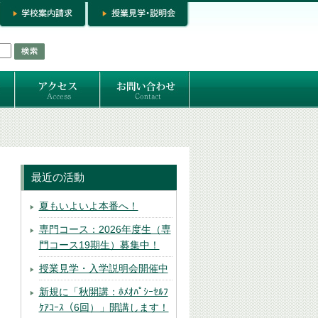
お問い合わせ
専門コースお問い合わせ
専門コース入学お申し込み
個人セッション
最近の活動
夏もいよいよ本番へ！
専門コース：2026年度生（専
門コース19期生）募集中！
授業見学・入学説明会開催中
新規に「秋開講：ﾎﾒｵﾊﾟｼｰｾﾙﾌ
ｹｱｺｰｽ（6回）」開講します！