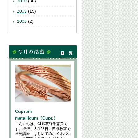
2010
(30)
2009
(19)
2008
(2)
Cuprum
metallicum（Cupr.）
こんにちは、CHK荻野千恵美で
す。 先日、3月28日に四条教室で
単発講座「はじめてのホメオパシ