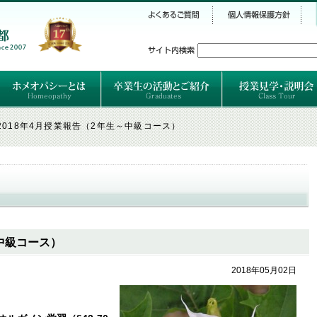
シー
）
ホメオパシーとは
クラシカルホメオパシーとは
オルガノンとは
ハーネマンの人生
ハーネマン以後のホメオパス
レメディの使い方ABC
卒業生のご紹介
卒業生の活動
2018年4月授業報告（2年生～中級コース）
～中級コース）
2018年05月02日