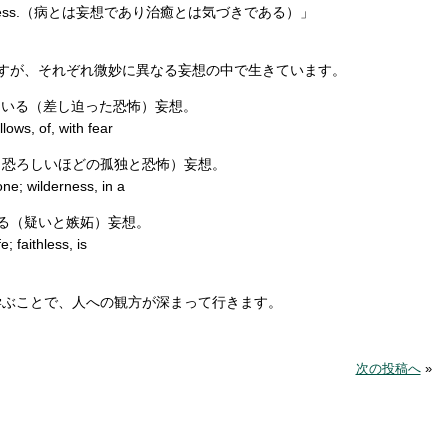
 is Awarness.（病とは妄想であり治癒とは気づきである）」
すが、それぞれ微妙に異なる妄想の中で生きています。
前にいる（差し迫った恐怖）妄想。
ows, of, with fear
る（恐ろしいほどの孤独と恐怖）妄想。
e; wilderness, in a
ある（疑いと嫉妬）妄想。
 faithless, is
学ぶことで、人への観方が深まって行きます。
次の投稿へ
»