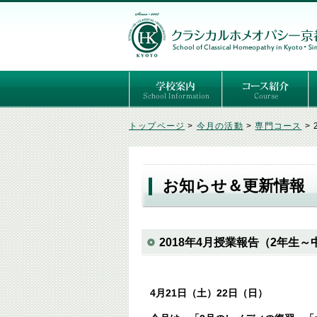
ごあいさつ
３つの基本理念
講師紹介
国際セミナー
ある日の学校生活（写真）
推薦者の声
よくあるご質問
予定表
はじめてのホメオパ
セルフケアコース
専門コース（4年制
専門コース（通信）
専門コース編入制度
トップページ
>
今月の活動
>
専門コース
>
お知らせ＆更新情報
2018年4月授業報告（2年生
4月21日（土）22日（日）