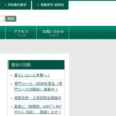
お問い合わせ
専門コースお問い合わせ
専門コース入学お申し込み
個人セッション
最近の活動
夏もいよいよ本番へ！
専門コース：2026年度生（専
門コース19期生）募集中！
授業見学・入学説明会開催中
新規に「秋開講：ﾎﾒｵﾊﾟｼｰｾﾙﾌ
ｹｱｺｰｽ（6回）」開講します！