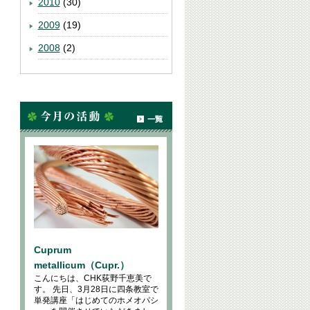
2010
(30)
2009
(19)
2008
(2)
Cuprum
metallicum（Cupr.）
こんにちは、CHK荻野千恵美で
す。 先日、3月28日に四条教室で
単発講座「はじめてのホメオパシ