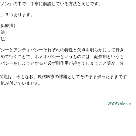
ガノン』の中で、丁寧に解説している方法と同じです。
は、３つあります。
類似療法）
療法）
療法）
パシーとアンティパシーそれぞれの特性と欠点を明らかにして行き
進めて行くことで、ホメオパシーというものには、副作用というも
ィパシーをしようとすると必ず副作用が起きてしまうこと等が、分
た問題は、今もなお、現代医療の課題としてそのまま残ったままです
は気が付いていません。
次の投稿へ
»