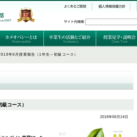
シー
）
ホメオパシーとは
クラシカルホメオパシーとは
オルガノンとは
ハーネマンの人生
ハーネマン以後のホメオパス
レメディの使い方ABC
卒業生のご紹介
卒業生の活動
2018年6月授業報告（1年生～初級コース）
～初級コース）
2018年06月14日