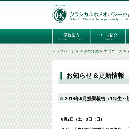
ごあいさつ
３つの基本理念
講師紹介
国際セミナー
ある日の学校生活（写真）
推薦者の声
よくあるご質問
予定表
はじめてのホメオパ
セルフケアコース
専門コース（4年制
専門コース（通信）
専門コース編入制度
トップページ
>
今月の活動
>
専門コース
>
お知らせ＆更新情報
2018年6月授業報告（1年生
6月2日（土）3日（日）