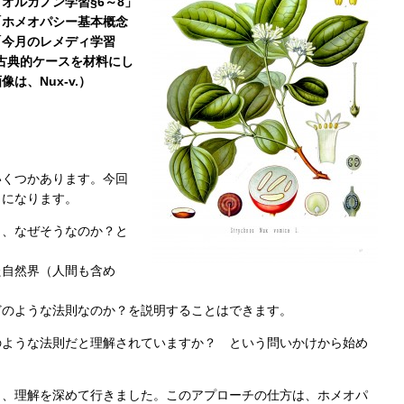
オルガノン学習§6～8」
「ホメオパシー基本概念
「今月のレメディ学習
」「簡単古典的ケースを材料にし
は、Nux-v.）
いくつかあります。今回
とになります。
ら、なぜそうなのか？と
た自然界（人間も含め
どのような法則なのか？を説明することはできます。
のような法則だと理解されていますか？ という問いかけから始め
ら、理解を深めて行きました。このアプローチの仕方は、ホメオパ